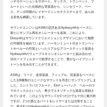
ッチロケーションをサポート。サックス、トランペット、フ
ルートといった伝統的な管楽器から、シンセリード、ベー
ス、テンポ同期のレイヤードシンセテクスチャまで、あらゆ
る音色を網羅しています。
サウンドエンジンはASMの定評あるHydrasynthをベースに、
新たにサンプル再生オシレーターを追加。これにより、
Diosynthはサウンドクリエイションとデザインにおいて無限
の可能性を秘めています。ハーモンミュート付きトランペッ
トやペルーの竹笛といったリアルなアコースティック楽器を
Hydrasynthのウェーブスキャンオシレーターと組み合わせ、
16モードフィルターで処理することで、豊かなハイブリッド
トーンを生み出すことができます。
ASMは、リード、金管楽器、フィップル、弦楽器をベースに
した128種類のユニークなサウンドを丹念にサンプリングしま
した。コントラバスフルート、Ebチューバック、ペルーのラ
マホイッスルといった、希少でエキゾチックな楽器も収録さ
れています。このようなサウンドが1つだけでも十分に魅力的
ですが、2つの異なるパートをレイヤーまたは分割すること
で、最大4つのHydrasynthオシレーターと2つのサンプルベー