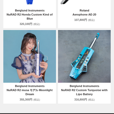
Berglund Instruments
Roland
NuRAD R2 Honda Custom Kind of
Aerophone AE-20
Blue
107,800円
(税込)
320,100円
(税込)
Berglund Instruments
Berglund Instruments
NuRAD R2 musa モデル Moonlight
NuRAD R2 Custom Turquoise with
Dream
Lipo Battery
355,300円
316,800円
(税込)
(税込)