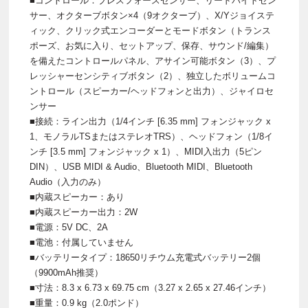
■コントロール：ブレスフォースセンサー、リードバイトセン
サー、オクターブボタン×4（9オクターブ）、X/Yジョイステ
ィック、クリック式エンコーダーとモードボタン（トランス
ポーズ、お気に入り、セットアップ、保存、サウンド/編集）
を備えたコントロールパネル、アサイン可能ボタン（3）、プ
レッシャーセンシティブボタン（2）、独立したボリュームコ
ントロール（スピーカー/ヘッドフォンと出力）、ジャイロセ
ンサー
■接続：ライン出力（1/4インチ [6.35 mm] フォンジャック x
1、モノラルTSまたはステレオTRS）、ヘッドフォン（1/8イ
ンチ [3.5 mm] フォンジャック x 1）、MIDI入出力（5ピン
DIN）、USB MIDI & Audio、Bluetooth MIDI、Bluetooth
Audio（入力のみ）
■内蔵スピーカー：あり
■内蔵スピーカー出力：2W
■電源：5V DC、2A
■電池：付属していません
■バッテリータイプ：18650リチウム充電式バッテリー2個
（9900mAh推奨）
■寸法：8.3 x 6.73 x 69.75 cm（3.27 x 2.65 x 27.46インチ）
■重量：0.9 kg（2.0ポンド）