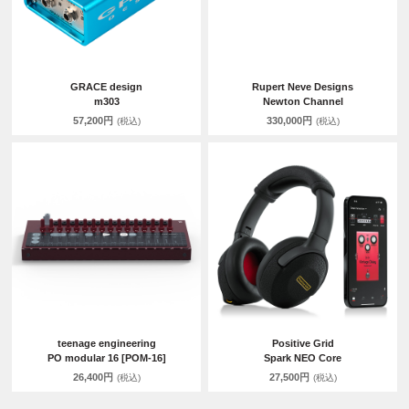
GRACE design
Rupert Neve Designs
m303
Newton Channel
57,200円
330,000円
(税込)
(税込)
teenage engineering
Positive Grid
PO modular 16 [POM-16]
Spark NEO Core
26,400円
27,500円
(税込)
(税込)