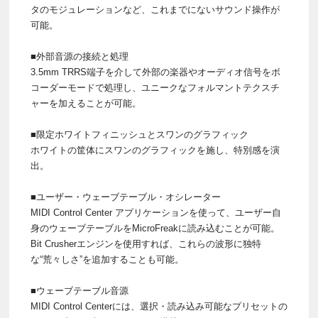
タのモジュレーションなど、これまでにないサウンド操作が
可能。
■外部⾳源の接続と処理
3.5mm TRRS端⼦を介して外部の楽器やオーディオ信号をボ
コーダーモードで処理し、ユニークなフォルマントテクスチ
ャーを加えることが可能。
■限定ホワイトフィニッシュとスワンのグラフィック
ホワイトの筐体にスワンのグラフィックを施し、特別感を演
出。
■ユーザー・ウェーブテーブル・オシレーター
MIDI Control Center アプリケーションを使って、ユーザー⾃
⾝のウェーブテーブルをMicroFreakに読み込むことが可能。
Bit Crusherエンジンを使⽤すれば、これらの波形に独特
な“荒々しさ”を追加することも可能。
■ウェーブテーブル⾳源
MIDI Control Centerには、選択・読み込み可能なプリセットの