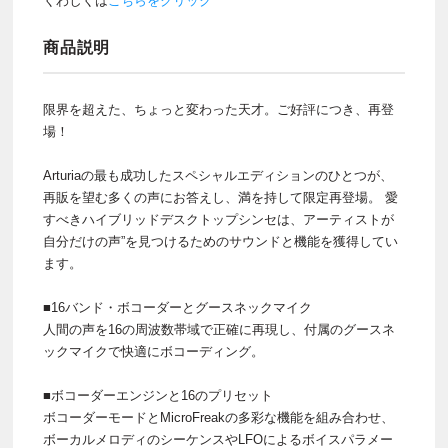
くわしくは
こちらをクリック
商品説明
限界を超えた、ちょっと変わった天才。ご好評につき、再登
場！
Arturiaの最も成功したスペシャルエディションのひとつが、
再販を望む多くの声にお答えし、満を持して限定再登場。 愛
すべきハイブリッドデスクトップシンセは、アーティストが
自分だけの声”を見つけるためのサウンドと機能を獲得してい
ます。
■16バンド・ボコーダーとグースネックマイク
⼈間の声を16の周波数帯域で正確に再現し、付属のグースネ
ックマイクで快適にボコーディング。
■ボコーダーエンジンと16のプリセット
ボコーダーモードとMicroFreakの多彩な機能を組み合わせ、
ボーカルメロディのシーケンスやLFOによるボイスパラメー