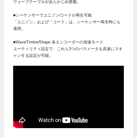
ウェーブテーブルがあらかじめ搭載。
■シーケンサーでユニゾン∕コードが再⽣可能
「ユニゾン」および「コード」は、シーケンサー再⽣時にも
適⽤。
■Wave∕Timbre∕Shape 各エンコーダーの加速モード
ユーティリティ設定で、これら3つのパラメータを⾼速にスキ
ャンする設定が可能。