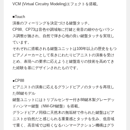
VCM (Virtual Circuitry Modeling)エフェクトを搭載。
■Touch
演奏のフィーリングを決定づける鍵盤タッチ。
CP88、CP73は音色や調域毎に打鍵と発音の細やかなバラン
ス調整が施され、自然で弾き心地の良い鍵盤タッチを実現し
ています。
それぞれに搭載される鍵盤ユニットは100年以上の歴史をもつ
ピアノメーカーとして長きにわたりピアニストの演奏を受け
とめ、表現への要求に応えようと鍵盤造りの技術を高めてき
た経験を基にデザインされたものです。
●CP88
ピアニストの演奏に応えるグランドピアノのタッチを再現し
た88鍵モデル
鍵盤ユニットにはトリプルセンサー付き88鍵木製グレーデッ
ドハンマー鍵盤（NW-GH鍵盤）を搭載。
グランドピアノ同様に天然木の無垢材で作られた鍵盤はピア
ニストが自然だと感じられる重量感とタッチを生み、低音域
で重く、高音域では軽くなるハンマーアクション機構はグラ