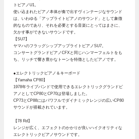
トピアノU1。
使い込まれたピアノ本体が奏で出すヴィンテージなサウンド
は、いわゆる「アップライトピアノのサウンド」として象徴
的なものであり、それを必要とする音楽にとってはまさに、
欠かす事ができないサウンドです。
【SU7】
ヤマハのフラッグシップアップライトピアノSU7。
コンサートグランドピアノCFXと同じハンマーフェルトをも
ち、リッチで響き豊かなトーンを特徴としたピアノです。
●エレクトリックピアノ＆キーボード
【Yamaha CP80】
1978年ライブバンドで使用できるエレクトリックグランドピ
アノとしてCP80とCP70は登場しました。
CP73とCP88にはパワフルでダイナミックレンジの広いCP80
サウンドが搭載されています。
【78 Rd】
レンジが広く、エフェクトのかかりが良いハイクオリティな
エレクトリックピアノサウンドです。