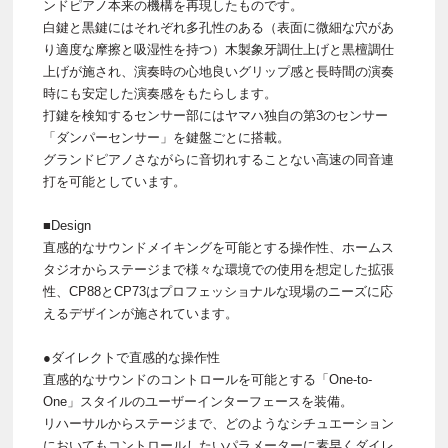
ンドピアノ本来の機構を再現したものです。
白鍵と黒鍵にはそれぞれ多孔性のある（表面に微細な穴があ
り適度な摩擦と吸湿性を持つ）木製象牙調仕上げと黒檀調仕
上げが施され、演奏時の心地良いグリップ感と長時間の演奏
時にも安定した演奏感をもたらします。
打鍵を検知するセンサー部にはヤマハ独自の第3のセンサー
「ダンパーセンサー」を鍵盤ごとに搭載。
グランドピアノさながらに音切れすることない高速の同音連
打を可能としています。
■Design
直感的なサウンドメイキングを可能とする操作性、ホームス
タジオからステージまで様々な環境での使用を想定した拡張
性、CP88とCP73はプロフェッショナルな現場のニーズに応
えるデザインが施されています。
●ダイレクトで直感的な操作性
直感的なサウンドのコントロールを可能とする「One-to-
One」スタイルのユーザーインターフェースを装備。
リハーサルからステージまで、どのようなシチュエーション
においてもコントロールしたいパラメーターに素早くダイレ