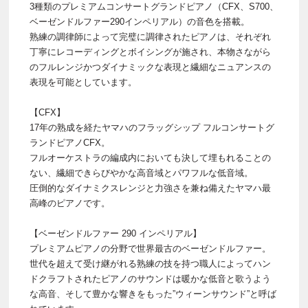
3種類のプレミアムコンサートグランドピアノ（CFX、S700、
ベーゼンドルファー290インペリアル）の音色を搭載。
熟練の調律師によって完璧に調律されたピアノは、それぞれ
丁寧にレコーディングとボイシングが施され、本物さながら
のフルレンジかつダイナミックな表現と繊細なニュアンスの
表現を可能としています。
【CFX】
17年の熟成を経たヤマハのフラッグシップ フルコンサートグ
ランドピアノCFX。
フルオーケストラの編成内においても決して埋もれることの
ない、繊細できらびやかな高音域とパワフルな低音域。
圧倒的なダイナミクスレンジと力強さを兼ね備えたヤマハ最
高峰のピアノです。
【ベーゼンドルファー 290 インペリアル】
プレミアムピアノの分野で世界最古のベーゼンドルファー。
世代を超えて受け継がれる熟練の技を持つ職人によってハン
ドクラフトされたピアノのサウンドは暖かな低音と歌うよう
な高音、そして豊かな響きをもった”ウィーンサウンド”と呼ば