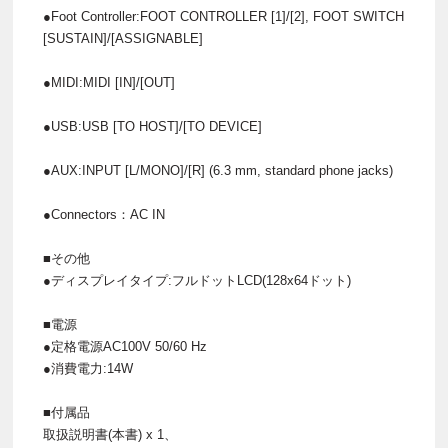
●Foot Controller:FOOT CONTROLLER [1]/[2], FOOT SWITCH
[SUSTAIN]/[ASSIGNABLE]
●MIDI:MIDI [IN]/[OUT]
●USB:USB [TO HOST]/[TO DEVICE]
●AUX:INPUT [L/MONO]/[R] (6.3 mm, standard phone jacks)
●Connectors：AC IN
■その他
●ディスプレイタイプ:フルドットLCD(128x64ドット)
■電源
●定格電源AC100V 50/60 Hz
●消費電力:14W
■付属品
取扱説明書(本書) x 1、