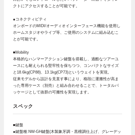
クトにアクセスすることが可能です。
●コネクティビティ
オンボードのMIDI/オーディオインターフェース機能を使用し
ホームスタジオやライブ等、ご使用のシステムに組み込むこ
とが可能です。
■Mobility
本格的なハンマーアクション鍵盤を搭載し、過酷なツアーユ
ースにも耐えられる堅牢性を保ちつつ、コンパクトなサイズ
と18.6kg(CP88)、13.1kg(CP73)というウェイトを実現。
従来モデルから設計を見直す事により、格段に運搬性が高ま
った専用ケース（別売）と組み合わせることで、トータルパ
ッケージとして抜群の可搬性を実現します。
スペック
■鍵盤
●鍵盤種:NW-GH鍵盤(木製象牙調・黒檀調仕上げ、グレーデッ