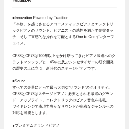
■Innovation Powered by Tradition
「本物」を感じさせるアコースティックピアノとエレクトリ
ックピアノのサウンド、ピアニストの感性を満たす鍵盤タッ
チ、そして直感的な操作を可能とするOne-to-Oneインターフ
ェイス。
CP88とCP73は100年以上をかけ培ってきたピアノ製造へのク
ラフトマンシップと、45年に及ぶシンセサイザーの研究開発
の歴史の上に立つ、新時代のステージピアノです。
■Sound
すべての楽器にとって最も大切な”サウンド”のクオリティ。
CP88とCP73はステージピアノに必要とされる厳選のグラン
ド、アップライト、エレクトリックのピアノ音色を搭載。
ワイドレンジで表現力豊かなサウンドが多彩なジャンルへの
対応を可能とします。
●プレミアムグランドピアノ