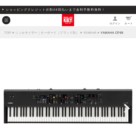
ショッピングクレジット分割48回払いまで金利手数料無料！
ログイン
カート
TOP
>
シンセサイザー｜キーボード（ブランド別）
>
YAMAHA
> YAMAHA CP88