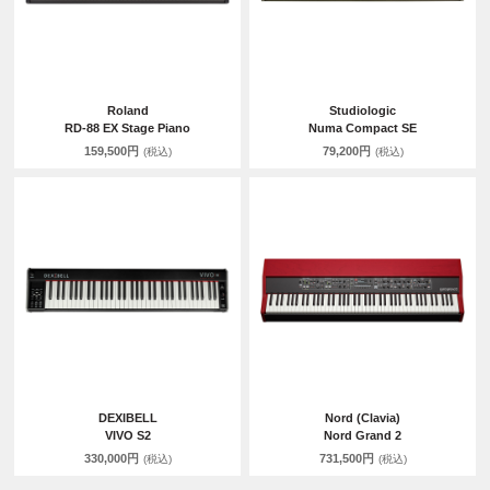
Roland
Studiologic
RD-88 EX Stage Piano
Numa Compact SE
159,500円
79,200円
(税込)
(税込)
DEXIBELL
Nord (Clavia)
VIVO S2
Nord Grand 2
330,000円
731,500円
(税込)
(税込)