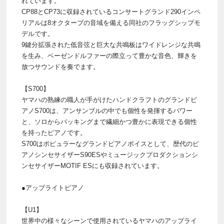
れています。
CP88とCP73に収録されているコンサートグランド290インペ
リアルは8オクターブの音域を備える同社のフラッグシップモ
デルです。
9鍵分拡張された低音弦と巨大な共鳴板はワイドレンジな共鳴
を生み、ベーゼンドルファーの際立って豊かな音色、輝きを
放つサウンドを奏でます。
【S700】
ヤマハの熟練の職人が手がけたハンドクラフトのグランドピ
アノS700は、アンサンブルの中でも個性を発揮するパワー
と、ソロからバッキングまで繊細かつ豊かに表現できる個性
を持ったピアノです。
S700はポピュラーなグランドピアノボイスとして、歴代のピ
アノシンセサイザーS90ESやミュージックプロダクションシ
ンセサイザーMOTIF ESにも収録されています。
●アップライトピアノ
【U1】
世界中の様々なシーンで使用されているヤマハのアップライ