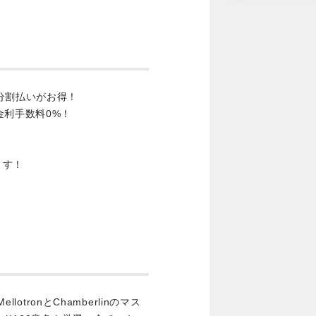
分割払いがお得！
金利手数料0%！
ます！
lotronとChamberlinのマス