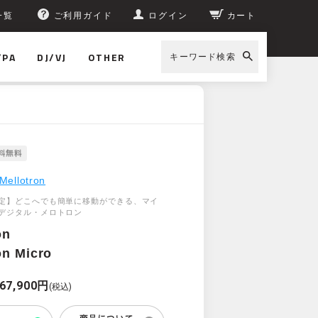
一覧
ご利用ガイド
ログイン
カート
/PA
DJ/VJ
OTHER
キーワード検索
Mellotron
定】どこへでも簡単に移動ができる、マイ
デジタル・メロトロン
on
on Micro
67,900円
(税込)