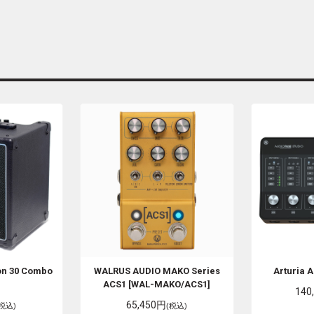
on 30 Combo
WALRUS AUDIO
MAKO Series
Arturia
A
ACS1 [WAL-MAKO/ACS1]
140
65,450円
(税込)
(税込)