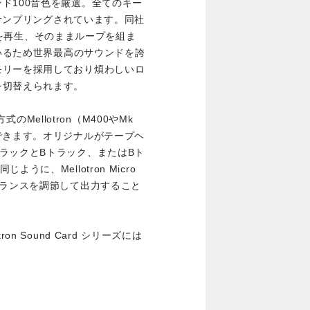
ド100音色を厳選。全てのキー
にサンプリングされています。同社
テープを再生、そのままループを組ま
ているため世界最高のサウンドを誇
モリーを採用しており煩わしいロ
を切替えられます。
式のMellotron（M400やMk
できます。オリジナルがテープヘ
ラックとBトラック、またはBト
に、Mellotron Micro
バランスを調節して出力すること
n Sound Card シリーズには