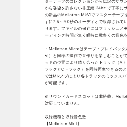
ターテープのコレクションから伝説のサウン
から妥協を許さない非圧縮 24bit で丁寧
の新品のMellotron MkVIでマスター
ずに7.5～9.0秒のオーディオで収録され
ります。ファイルの保存にはフラッシュメ
ーディング時間が無く瞬時に数多くの音色
・Mellotron Microはテープ・プレイバック方
VI）と同様の操作で音作りを楽しむことが
ッドの位置により隣り合ったトラック（Aト
ラックとCトラック）を同時再生できるのと同じよう
ではMixノブにより各トラックのミックス
が可能です。
※サウンドカードスロットは非搭載。Mellotro
対応していません。
収録機種と収録音色数
【Mellotron Mk I】