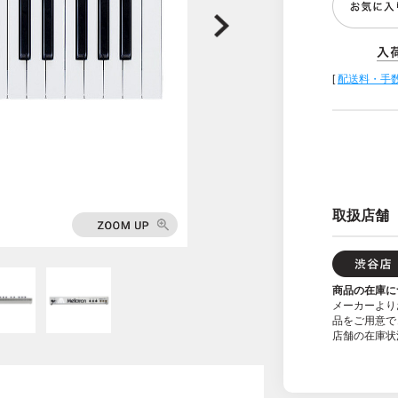
[
配送料・手
取扱店舗
商品の在庫に
メーカーより
品をご用意で
店舗の在庫状