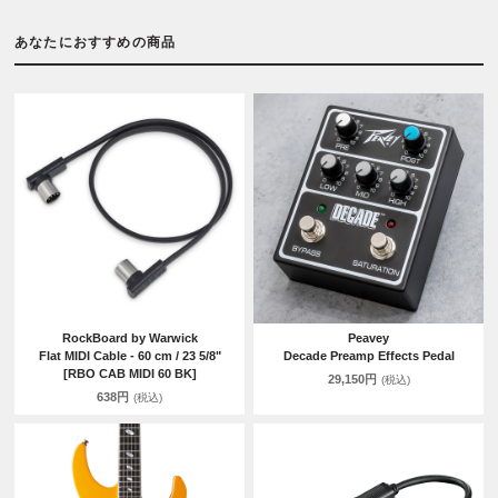
あなたにおすすめの商品
RockBoard by Warwick
Peavey
Flat MIDI Cable - 60 cm / 23 5/8"
Decade Preamp Effects Pedal
[RBO CAB MIDI 60 BK]
29,150円
(税込)
638円
(税込)