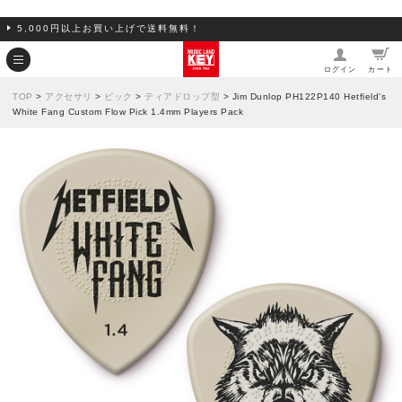
5,000円以上お買い上げで送料無料！
ログイン
カート
TOP
>
アクセサリ
>
ピック
>
ティアドロップ型
> Jim Dunlop PH122P140 Hetfield's
White Fang Custom Flow Pick 1.4mm Players Pack