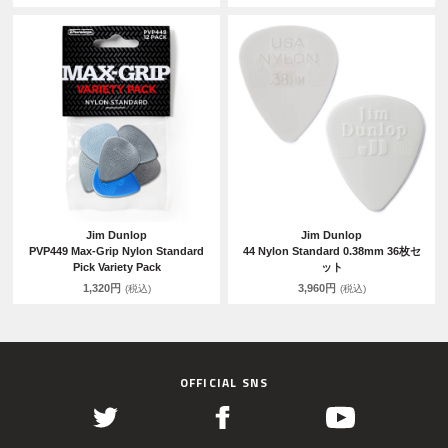
Jim Dunlop
Jim Dunlop
PVP449 Max-Grip Nylon Standard
44 Nylon Standard 0.38mm 36枚セ
Pick Variety Pack
ット
1,320円
3,960円
(税込)
(税込)
OFFICIAL SNS