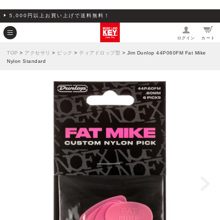
5,000円以上お買い上げで送料無料！
ログイン
カート
TOP
>
アクセサリ
>
ピック
>
ティアドロップ型
> Jim Dunlop 44P060FM Fat Mike
Nylon Standard