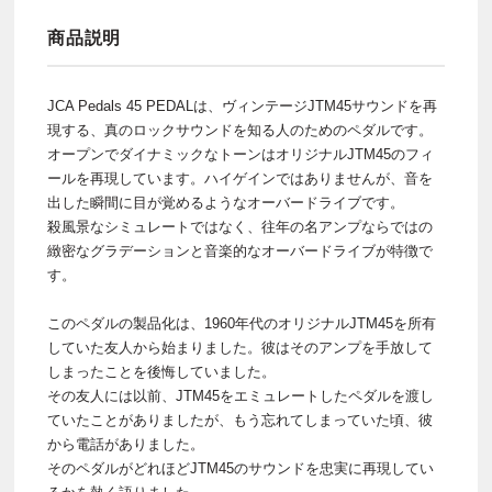
商品説明
JCA Pedals 45 PEDALは、ヴィンテージJTM45サウンドを再
現する、真のロックサウンドを知る人のためのペダルです。
オープンでダイナミックなトーンはオリジナルJTM45のフィ
ールを再現しています。ハイゲインではありませんが、音を
出した瞬間に目が覚めるようなオーバードライブです。
殺風景なシミュレートではなく、往年の名アンプならではの
緻密なグラデーションと音楽的なオーバードライブが特徴で
す。
このペダルの製品化は、1960年代のオリジナルJTM45を所有
していた友人から始まりました。彼はそのアンプを手放して
しまったことを後悔していました。
その友人には以前、JTM45をエミュレートしたペダルを渡し
ていたことがありましたが、もう忘れてしまっていた頃、彼
から電話がありました。
そのペダルがどれほどJTM45のサウンドを忠実に再現してい