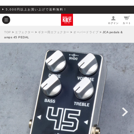
5,000円以上お買い上げで送料無料！
ログイン
カート
TOP
>
エフェクター
>
ギター用エフェクター
>
オーバードライブ
> JCA pedals &
amps 45 PEDAL