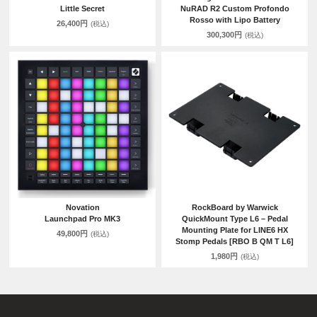
Little Secret
NuRAD R2 Custom Profondo
Rosso with Lipo Battery
26,400円
(税込)
300,300円
(税込)
Novation
RockBoard by Warwick
Launchpad Pro MK3
QuickMount Type L6 – Pedal
Mounting Plate for LINE6 HX
49,800円
(税込)
Stomp Pedals [RBO B QM T L6]
1,980円
(税込)