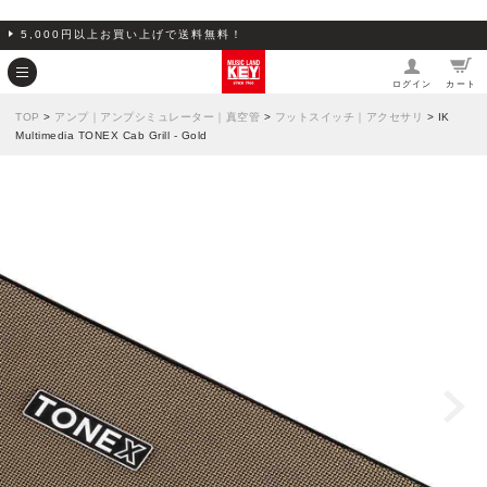
5,000円以上お買い上げで送料無料！
ログイン
カート
TOP
>
アンプ｜アンプシミュレーター｜真空管
>
フットスイッチ｜アクセサリ
> IK
Multimedia TONEX Cab Grill - Gold