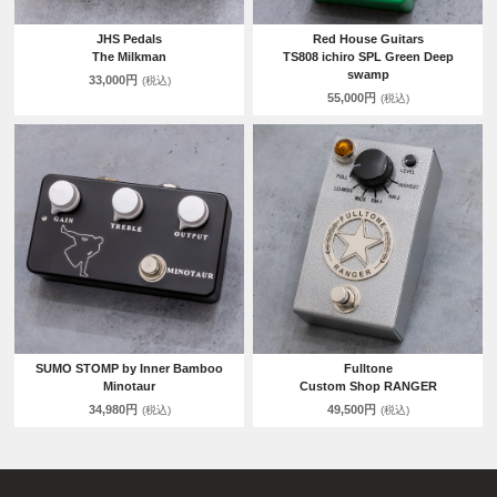
JHS Pedals
Red House Guitars
The Milkman
TS808 ichiro SPL Green Deep
swamp
33,000円
(税込)
55,000円
(税込)
SUMO STOMP by Inner Bamboo
Fulltone
Minotaur
Custom Shop RANGER
34,980円
49,500円
(税込)
(税込)