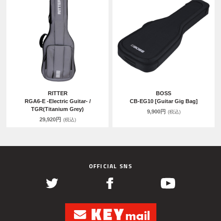
RITTER
BOSS
RGA6-E -Electric Guitar- /
CB-EG10 [Guitar Gig Bag]
TGR(Titanium Grey)
9,900円
(税込)
29,920円
(税込)
OFFICIAL SNS