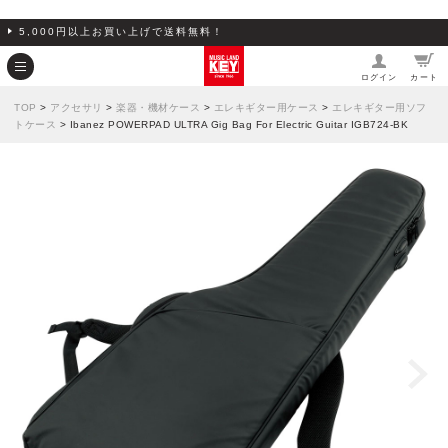
5,000円以上お買い上げで送料無料！
ログイン
カート
TOP
>
アクセサリ
>
楽器・機材ケース
>
エレキギター用ケース
>
エレキギター用ソフ
トケース
> Ibanez POWERPAD ULTRA Gig Bag For Electric Guitar IGB724-BK