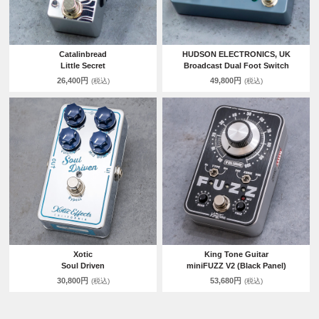
Catalinbread
HUDSON ELECTRONICS, UK
Little Secret
Broadcast Dual Foot Switch
26,400円
49,800円
(税込)
(税込)
Xotic
King Tone Guitar
Soul Driven
miniFUZZ V2 (Black Panel)
30,800円
53,680円
(税込)
(税込)