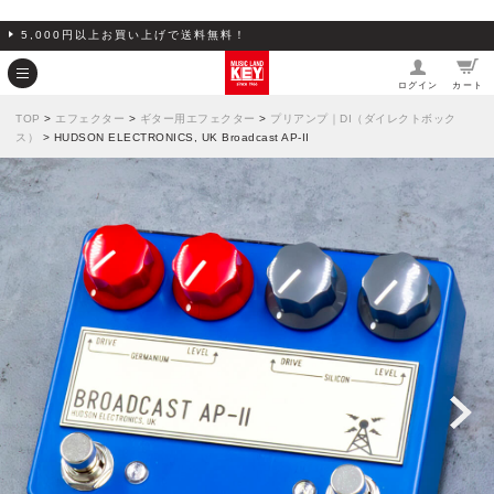
5,000円以上お買い上げで送料無料！
ログイン
カート
TOP
>
エフェクター
>
ギター用エフェクター
>
プリアンプ｜DI（ダイレクトボック
ス）
> HUDSON ELECTRONICS, UK Broadcast AP-II