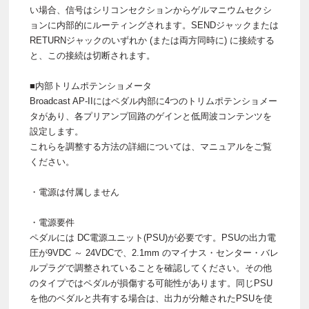
い場合、信号はシリコンセクションからゲルマニウムセクシ
ョンに内部的にルーティングされます。SENDジャックまたは
RETURNジャックのいずれか (または両方同時に) に接続する
と、この接続は切断されます。
■内部トリムポテンショメータ
Broadcast AP-IIにはペダル内部に4つのトリムポテンショメー
タがあり、各プリアンプ回路のゲインと低周波コンテンツを
設定します。
これらを調整する方法の詳細については、マニュアルをご覧
ください。
・電源は付属しません
・電源要件
ペダルには DC電源ユニット(PSU)が必要です。PSUの出力電
圧が9VDC ～ 24VDCで、2.1mm のマイナス・センター・バレ
ルプラグで調整されていることを確認してください。その他
のタイプではペダルが損傷する可能性があります。同じPSU
を他のペダルと共有する場合は、出力が分離されたPSUを使