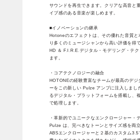
サウンドを再生できます。クリアな高音と
イブ感のある音楽が楽しめます。
■イノベーションの継承
Hotoneのエフェクトは、その優れた音質
り多くのミュージシャンから高い評価を得てきま
HD ＆ F.I.R.E.デジタル・モデリング
ます。
・コアテクノロジーの融合
HOTONEの経験豊富なチームが最高のデ
ーをこの新しい Pulze アンプに注入し
るデジタル・プラットフォームを搭載し、
で処理します。
・革新的でユニークなエンクロージャー・
Pulze は、完ぺきなトーンとサイズ感を
ABSエンクロージャーと２基のカスタム3.