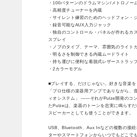
・100パターンのドラムマシン/メトロノー
・高精度チューナーを内蔵
・サイレント練習のためのヘッドフォン・
・録音可能なAUX入力ジャック
・独自のコントロール・パネルが作れるカ
スプレイ
・ノブのタイプ、テーマ、雰囲気のライト
・明るさを制御できる内蔵ムードライト
・持ち運びに便利な着脱式レザーストラッ
・2カラーモデル
■プレイする、だけじゃない。好きな音楽を
「プロ仕様の楽器用アンプでありながら、
ィオシステム」 ――それがPulze開発の
たPulzeは、楽器のトーンを忠実に鳴らす
スピーカーとしても使うことができます。
USB、Bluetooth、Aux Inなどの複
ターやスマートフォンからいつでもどこで