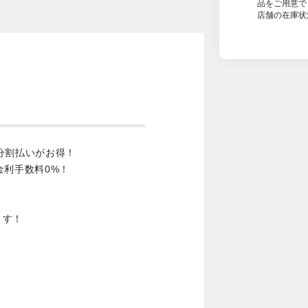
品をご用意で
店舗の在庫状
分割払いがお得！
金利手数料0%！
ます！