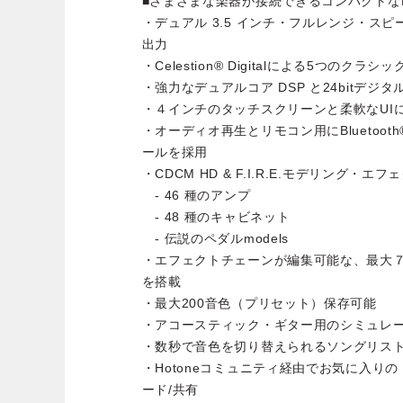
■さまざまな楽器が接続できるコンパクトなBl
・デュアル 3.5 インチ・フルレンジ・スピー
出力
・Celestion® Digitalによる5つのクラシック
・強力なデュアルコア DSP と24bitデ
・４インチのタッチスクリーンと柔軟なUI
・オーディオ再生とリモコン用にBluetooth
ールを採用
・CDCM HD & F.I.R.E.モデリング・エフ
- 46 種のアンプ
- 48 種のキャビネット
- 伝説のペダルmodels
・エフェクトチェーンが編集可能な、最大
を搭載
・最大200音色（プリセット）保存可能
・アコースティック・ギター用のシミュレ
・数秒で音色を切り替えられるソングリス
・Hotoneコミュニティ経由でお気に入り
ード/共有