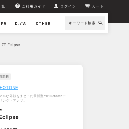
一覧
ご利用ガイド
ログイン
カート
/PA
DJ/VJ
OTHER
キーワード検索
ZE Eclipse
HOTONE
ルな外観をまとった最新型のBluetoothデ
リング・アンプ。
E
Eclipse