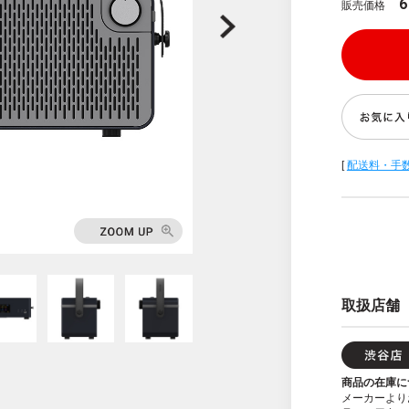
6
販売価格
[
配送料・手
取扱店舗
商品の在庫に
メーカーより