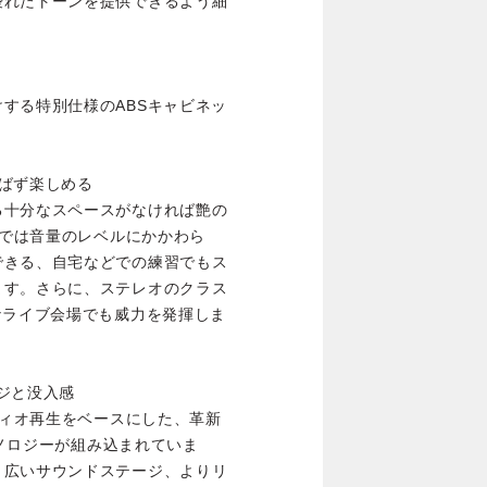
優れたトーンを提供できるよう細
する特別仕様のABSキャビネッ
ばず楽しめる
る十分なスペースがなければ艶の
eでは音量のレベルにかかわら
できる、自宅などでの練習でもス
ます。さらに、ステレオのクラス
なライブ会場でも威力を発揮しま
ージと没入感
ディオ再生をベースにした、革新
クノロジーが組み込まれていま
り広いサウンドステージ、よりリ