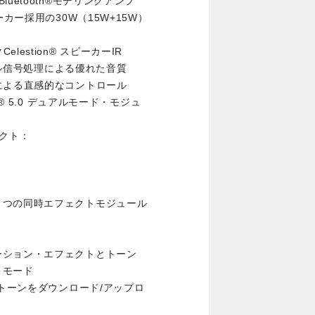
uetooth®モデリングアンプ
カー採用の30W（15W+15W）
Celestion® スピーカーIR
ジタル信号処理による優れた音質
による直感的なコントロール
® 5.0 デュアルモード・モジュ
ェクト：
７つの同時エフェクトモジュール
ーション・エフェクトとトーン
トモード
のトーンをダウンロード/アップロ