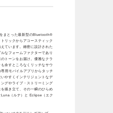
まとった最新型のBluetooth®
クトリックからアコースティック
備えています。緻密に設計された
ブルなフォームファクターであり
様のトーンをお届け。優雅なクラ
オも余すところなくリッチなサウ
0対応の専用モバイルアプリからタッチ
使いやすくインテリジェントなデ
ィングやライブ・ストリーミング
性を掻き立て、その一瞬のひらめ
a（ルナ）と Eclipse（エク