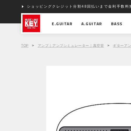
ショッピングクレジット分割48回払いまで金利手数料
E.GUITAR
A.GUITAR
BASS
TOP
>
アンプ｜アンプシミュレーター｜真空管
>
ギターア