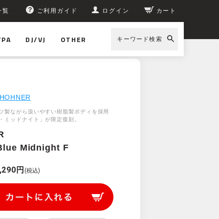
一覧
ご利用ガイド
ログイン
カート
/PA
DJ/VJ
OTHER
キーワード検索
HOHNER
ツ製ながら扱いやすい樹脂製ボディを採用
・ミッドナイト」が限定復刻。
R
Blue Midnight F
,290円
(税込)