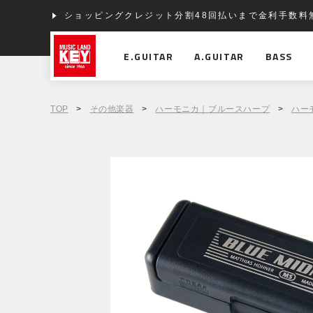
ショッピングクレジット分割48回払いまで金利手数料
E.GUITAR
A.GUITAR
BASS
TOP
>
その他楽器
>
ハーモニカ｜ブルースハープ
>
ハー