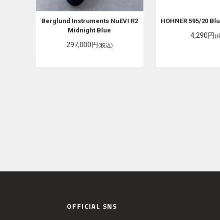
Berglund Instruments
NuEVI R2
HOHNER
595/20 Bl
Midnight Blue
4,290円
(
297,000円
(税込)
OFFICIAL SNS