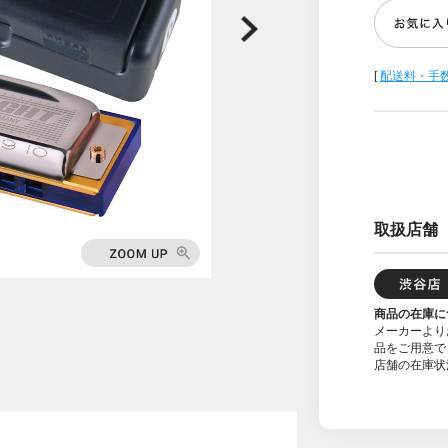
[
配送料・手
取扱店舗
商品の在庫に
メーカーより
品をご用意で
店舗の在庫状