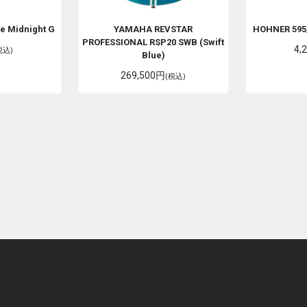
ue Midnight G
YAMAHA
REVSTAR
HOHNER
595
PROFESSIONAL RSP20 SWB (Swift
4,
税込)
Blue)
269,500円
(税込)