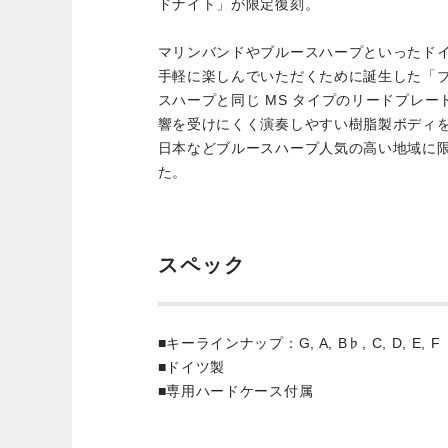
ドナイト」が限定復刻。
マリンバンドやブルースハープといったド
手軽に楽しんでいただくために誕生した「
スハープと同じ MS タイプのリードプレ
響を受けにくく演奏しやすい樹脂製ボディ
日本などブルースハープ人気の高い地域に
た。
スペック
■キーラインナップ：G, A, B♭, C, D, E, F
■ドイツ製
■専用ハードケース付属