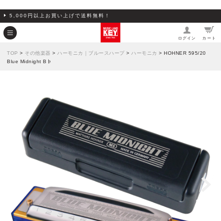
5,000円以上お買い上げで送料無料！
ログイン
カート
TOP
>
その他楽器
>
ハーモニカ｜ブルースハープ
>
ハーモニカ
> HOHNER 595/20
Blue Midnight B♭