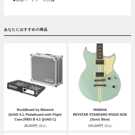
あなたにおすすめの商品
RockBoard by Warwick
YAMAHA
QUAD 4.1, Pedalboard with Flight
REVSTAR STANDARD RSS20 SOB
Case [RBO B 4.1 QUAD C]
(Sonic Blue)
28,600円
105,600円
(税込)
(税込)