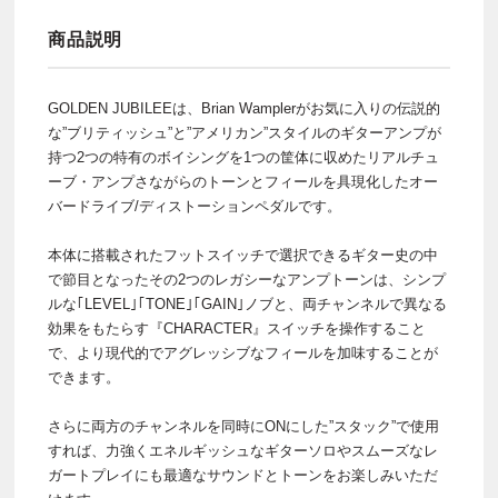
商品説明
GOLDEN JUBILEEは、Brian Wamplerがお気に入りの伝説的
な”ブリティッシュ”と”アメリカン”スタイルのギターアンプが
持つ2つの特有のボイシングを1つの筐体に収めたリアルチュ
ーブ・アンプさながらのトーンとフィールを具現化したオー
バードライブ/ディストーションペダルです。
本体に搭載されたフットスイッチで選択できるギター史の中
で節目となったその2つのレガシーなアンプトーンは、シンプ
ルな｢LEVEL｣｢TONE｣｢GAIN｣ノブと、両チャンネルで異なる
効果をもたらす『CHARACTER』スイッチを操作すること
で、より現代的でアグレッシブなフィールを加味することが
できます。
さらに両方のチャンネルを同時にONにした”スタック”で使用
すれば、力強くエネルギッシュなギターソロやスムーズなレ
ガートプレイにも最適なサウンドとトーンをお楽しみいただ