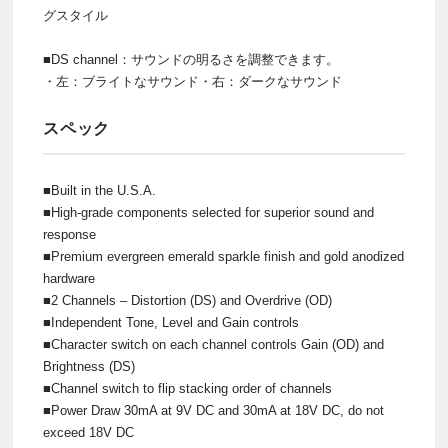
グスタイル
■DS channel：サウンドの明るさを調整できます。
・左：ブライトなサウンド・右：ダークなサウンド
スペック
■Built in the U.S.A.
■High-grade components selected for superior sound and
response
■Premium evergreen emerald sparkle finish and gold anodized
hardware
■2 Channels – Distortion (DS) and Overdrive (OD)
■Independent Tone, Level and Gain controls
■Character switch on each channel controls Gain (OD) and
Brightness (DS)
■Channel switch to flip stacking order of channels
■Power Draw 30mA at 9V DC and 30mA at 18V DC, do not
exceed 18V DC