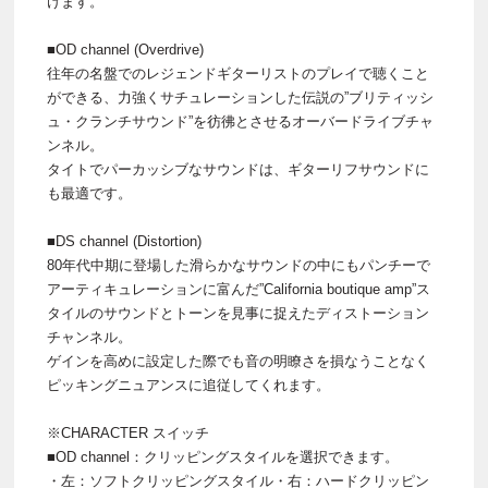
けます。
■OD channel (Overdrive)
往年の名盤でのレジェンドギターリストのプレイで聴くこと
ができる、力強くサチュレーションした伝説の”ブリティッシ
ュ・クランチサウンド”を彷彿とさせるオーバードライブチャ
ンネル。
タイトでパーカッシブなサウンドは、ギターリフサウンドに
も最適です。
■DS channel (Distortion)
80年代中期に登場した滑らかなサウンドの中にもパンチーで
アーティキュレーションに富んだ”California boutique amp”ス
タイルのサウンドとトーンを見事に捉えたディストーション
チャンネル。
ゲインを高めに設定した際でも音の明瞭さを損なうことなく
ピッキングニュアンスに追従してくれます。
※CHARACTER スイッチ
■OD channel：クリッピングスタイルを選択できます。
・左：ソフトクリッピングスタイル・右：ハードクリッピン