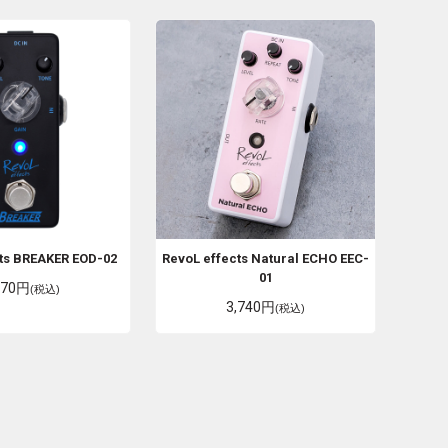
ts
BREAKER EOD-02
RevoL effects
Natural ECHO EEC-
01
070円
(税込)
3,740円
(税込)