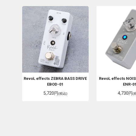
RevoL effects
ZEBRA BASS DRIVE
RevoL effects
NOIS
EBOD-01
ENR-0
5,720円
4,730円
(税込)
(