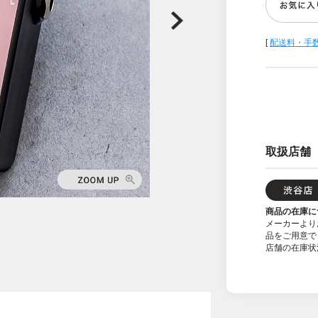
[
配送料・手
取扱店舗
商品の在庫に
メーカーより
品をご用意で
店舗の在庫状