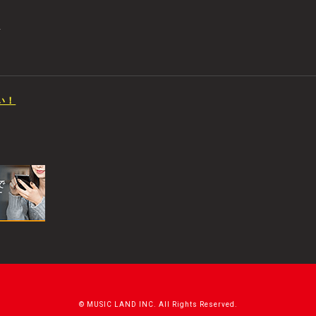
店
い！
© MUSIC LAND INC. All Rights Reserved.