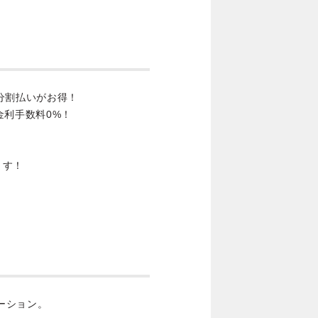
分割払いがお得！
金利手数料0%！
ます！
トーション。