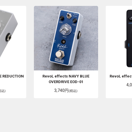
E REDUCTION
RevoL effects
NAVY BLUE
RevoL effec
1
OVERDRIVE EOD-01
4,
3,740円
税込)
(税込)