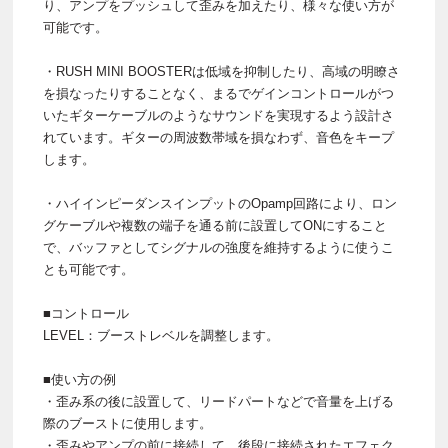
り、アンプをプッシュして歪みを加えたり、様々な使い方が
可能です。
・RUSH MINI BOOSTERは低域を抑制したり、高域の明瞭さ
を損なったりすることなく、まるでゲインコントロールがつ
いたギターケーブルのようなサウンドを実現するよう設計さ
れています。ギターの周波数帯域を損なわず、音色をキープ
します。
・ハイインピーダンスインプットのOpamp回路により、ロン
グケーブルや複数の端子を通る前に設置してONにすること
で、バッファとしてシグナルの強度を維持するように使うこ
とも可能です。
■コントロール
LEVEL：ブーストレベルを調整します。
■使い方の例
・歪み系の後に設置して、リードパートなどで音量を上げる
際のブーストに使用します。
・歪みやアンプの前に接続して、後段に接続されたエフェク