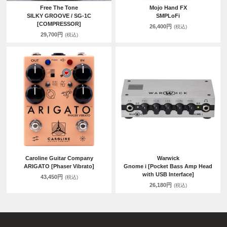
Free The Tone
Mojo Hand FX
SILKY GROOVE / SG-1C
SMPLoFi
[COMPRESSOR]
26,400円
(税込)
29,700円
(税込)
Caroline Guitar Company
Warwick
ARIGATO [Phaser Vibrato]
Gnome i [Pocket Bass Amp Head
with USB Interface]
43,450円
(税込)
26,180円
(税込)