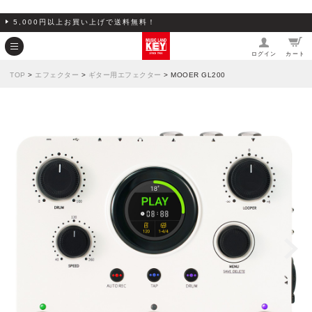
5,000円以上お買い上げで送料無料！
ログイン
カート
TOP
>
エフェクター
>
ギター用エフェクター
> MOOER GL200