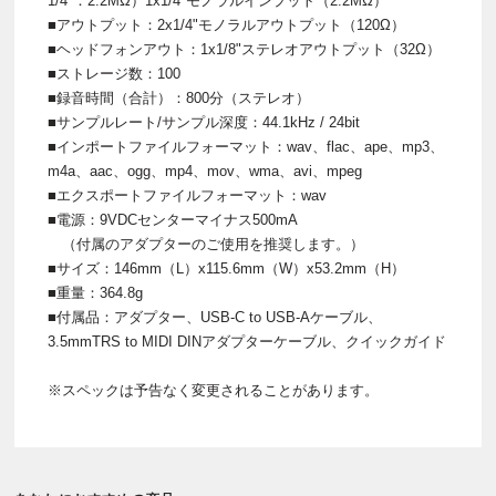
1/4"：2.2MΩ）1x1/4"モノラルインプット（2.2MΩ）
■アウトプット：2x1/4"モノラルアウトプット（120Ω）
■ヘッドフォンアウト：1x1/8"ステレオアウトプット（32Ω）
■ストレージ数：100
■録音時間（合計）：800分（ステレオ）
■サンプルレート/サンプル深度：44.1kHz / 24bit
■インポートファイルフォーマット：wav、flac、ape、mp3、
m4a、aac、ogg、mp4、mov、wma、avi、mpeg
■エクスポートファイルフォーマット：wav
■電源：9VDCセンターマイナス500mA
（付属のアダプターのご使用を推奨します。）
■サイズ：146mm（L）x115.6mm（W）x53.2mm（H）
■重量：364.8g
■付属品：アダプター、USB-C to USB-Aケーブル、
3.5mmTRS to MIDI DINアダプターケーブル、クイックガイド
※スペックは予告なく変更されることがあります。