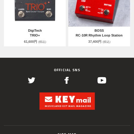
DigiTech
BOSS
TRIO+
RC-10R Rhythm Loop Station
61,600円
37,400円
(税込)
(税込)
OFFICIAL SNS