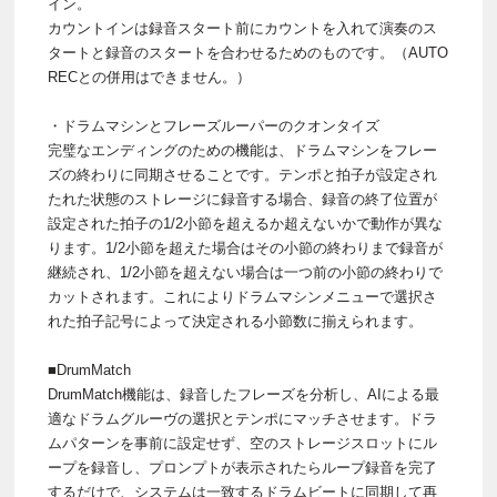
イン。
カウントインは録音スタート前にカウントを入れて演奏のス
タートと録音のスタートを合わせるためのものです。（AUTO
RECとの併用はできません。）
・ドラムマシンとフレーズルーパーのクオンタイズ
完璧なエンディングのための機能は、ドラムマシンをフレー
ズの終わりに同期させることです。テンポと拍子が設定され
たれた状態のストレージに録音する場合、録音の終了位置が
設定された拍子の1/2小節を超えるか超えないかで動作が異な
ります。1/2小節を超えた場合はその小節の終わりまで録音が
継続され、1/2小節を超えない場合は一つ前の小節の終わりで
カットされます。これによりドラムマシンメニューで選択さ
れた拍子記号によって決定される小節数に揃えられます。
■DrumMatch
DrumMatch機能は、録音したフレーズを分析し、AIによる最
適なドラムグルーヴの選択とテンポにマッチさせます。ドラ
ムパターンを事前に設定せず、空のストレージスロットにル
ープを録音し、プロンプトが表示されたらループ録音を完了
するだけで、システムは一致するドラムビートに同期して再