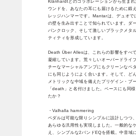
Klänhardtとのコラボレーションから生
ウンドを、あなたの耳にも届けるために鍛
レッジハンマーです。Mantarは、デュオ
の壁を生み出すことで知られています。ダ
パンクロック、そして激しいブラックメタ
ティティを形成しています。
Death Über Allesは、これらの影響
凝縮しています。荒々しいオーバードライ
チーなマーシャルアンプにもクリーンなペ
にも同じようによく合います。そして、ど
メトリックな中域を備えたプリゲイン・ブ
「death」と名付けました。ベースにも同
たか？
・Valhalla hammering
ペダルは可能な限りシンプルに設計しつつ
あらゆる汎用性も実現しました。一般的な
え、シンプルな2バンドEQを搭載。中音域