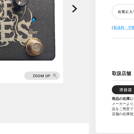
[
配送料・手
取扱店舗
商品の在庫に
メーカーより
品をご用意で
店舗の在庫状