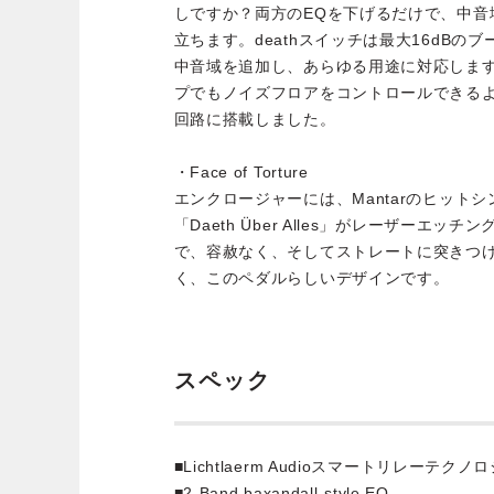
しですか？両方のEQを下げるだけで、中音
立ちます。deathスイッチは最大16dBの
中音域を追加し、あらゆる用途に対応しま
プでもノイズフロアをコントロールできる
回路に搭載しました。
・Face of Torture
エンクロージャーには、Mantarのヒットシングル
「Daeth Über Alles」がレーザーエ
で、容赦なく、そしてストレートに突きつけら
く、このペダルらしいデザインです。
スペック
■Lichtlaerm Audioスマートリレーテクノ
■2-Band baxandall-style EQ