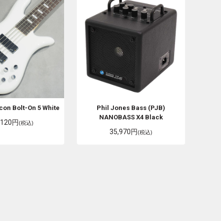
con Bolt-On 5 White
Phil Jones Bass (PJB)
NANOBASS X4 Black
,120円
(税込)
35,970円
(税込)