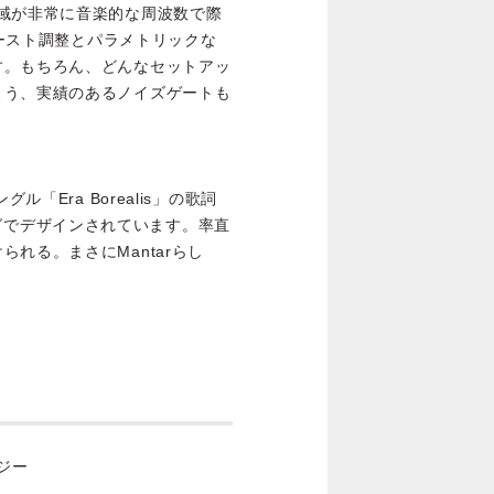
域が非常に音楽的な周波数で際
ブースト調整とパラメトリックな
す。もちろん、どんなセットアッ
よう、実績のあるノイズゲートも
「Era Borealis」の歌詞
ッチングでデザインされています。率直
れる。まさにMantarらし
ロジー