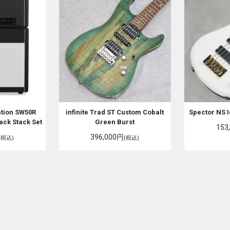
ation
SW50R
infinite
Trad ST Custom Cobalt
Spector
NS I
ack Stack Set
Green Burst
153
396,000円
(税込)
(税込)