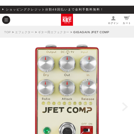
ショッピングクレジット分割48回払いまで金利手数料無料！
ログイン
カート
TOP
>
エフェクター
>
ギター用エフェクター
> GIGAGAIN JFET COMP