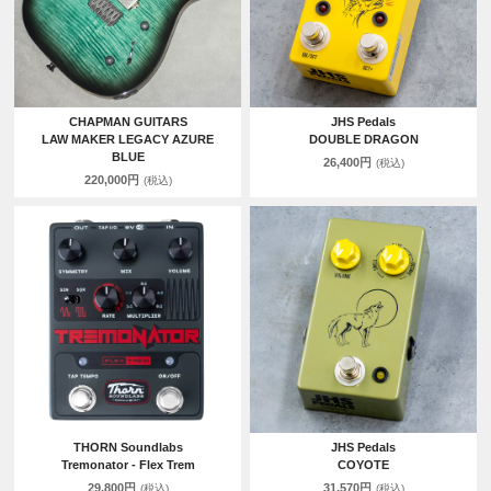
CHAPMAN GUITARS
JHS Pedals
LAW MAKER LEGACY AZURE
DOUBLE DRAGON
BLUE
26,400円
(税込)
220,000円
(税込)
THORN Soundlabs
JHS Pedals
Tremonator - Flex Trem
COYOTE
29,800円
31,570円
(税込)
(税込)