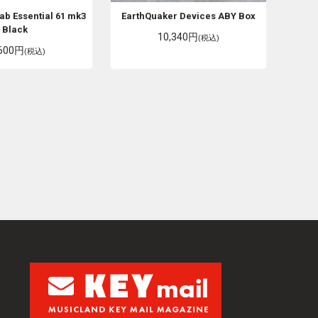
ab Essential 61 mk3
EarthQuaker Devices
ABY Box
Black
10,340円
(税込)
,600円
(税込)