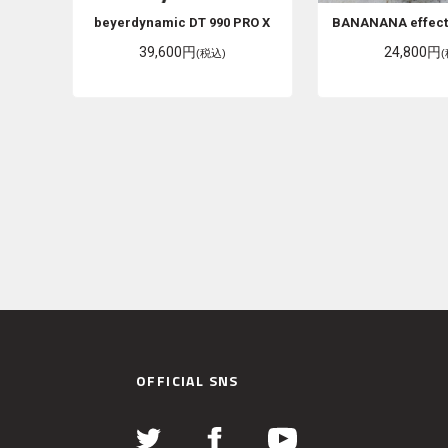
beyerdynamic
DT 990 PRO X
BANANANA effec
39,600円
24,800円
(税込)
OFFICIAL SNS