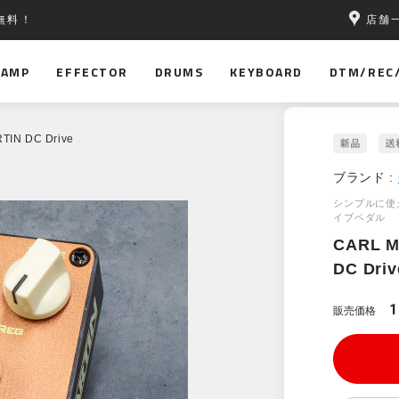
店舗
無料！
AMP
EFFECTOR
DRUMS
KEYBOARD
DTM/REC
TIN DC Drive
ブランド :
シンプルに使
イブペダル
CARL M
DC Driv
1
販売価格