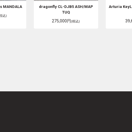
ts
MANDALA
dragonfly
CL-DJB5 ASH/MAP
Arturia
KeyL
TUQ
(税込)
275,000円
39
(税込)