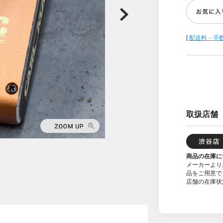
[
配送料・手
取扱店舗
商品の在庫に
メーカーより
品をご用意で
店舗の在庫状