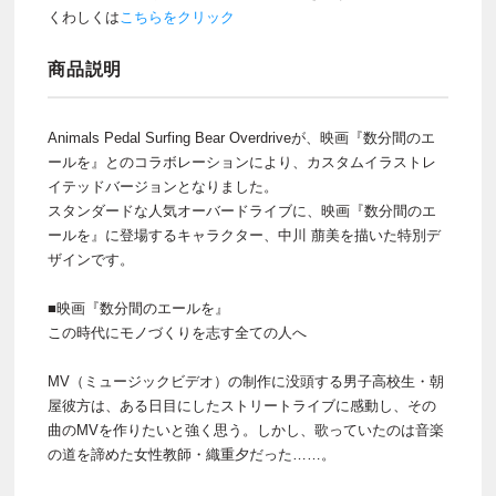
くわしくは
こちらをクリック
商品説明
Animals Pedal Surfing Bear Overdriveが、映画『数分間のエ
ールを』とのコラボレーションにより、カスタムイラストレ
イテッドバージョンとなりました。
スタンダードな人気オーバードライブに、映画『数分間のエ
ールを』に登場するキャラクター、中川 萠美を描いた特別デ
ザインです。
■映画『数分間のエールを』
この時代にモノづくりを志す全ての人へ
MV（ミュージックビデオ）の制作に没頭する男子高校生・朝
屋彼方は、ある日目にしたストリートライブに感動し、その
曲のMVを作りたいと強く思う。しかし、歌っていたのは音楽
の道を諦めた女性教師・織重夕だった……。