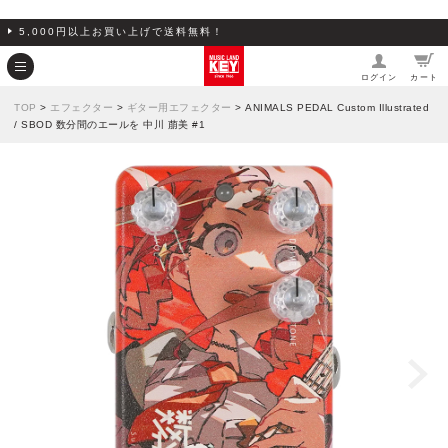
5,000円以上お買い上げで送料無料！
ログイン
カート
TOP
>
エフェクター
>
ギター用エフェクター
> ANIMALS PEDAL Custom Illustrated
/ SBOD 数分間のエールを 中川 萠美 #1