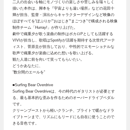
二人の出会いを軸にモノづくりの楽しさや苦しみを瑞々しく
描いた本作は、脚本を『宇宙よりも遠い場所』などの花田十
輝が担当、監督・演出からキャラクターデザインなど映像の
ほぼすべてを“ぽぷりか”“おはじき”“まごつき”で構成される映像
制作チーム「Hurray!」が作り上げた。
劇中で織重夕が歌う楽曲の制作はボカロPとしても活躍する
VIVIが担当し、歌唱はSpotifyが活躍を期待する次世代アーテ
ィスト、菅原圭が担当しており、中性的でエモーショナルな
歌声で織重夕が楽曲に込めた想いを歌い上げる。
観た人達に前を向いて笑ってもらいたい。
どうかあなたに、
”数分間のエールを”
■Surfing Bear Overdrive
Surfing Bear Overdriveは、今の時代のギタリストが必要とす
る、最も基本的な歪みを作るためのオーバードライブペダル
です。
クリーンブーストから軽いクランチ、ブライトで暖かなドラ
イブトーンまで、リズムにもリードにも自在に使うことので
きる音色です。