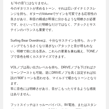
も“今の音”にはなりません。
今のギタリストが求めるトーン、それは広いダイナミクスレ
ンジを持ち、ギターのVolumeでゲインを可変できる応答性の
良さがあり、和音の構成が即座に分かるような明瞭さが必要
です。かといってただ明瞭なだけではなく、アタックとサス
テインのバランスも重要です。
Surfing Bear Overdriveは、十分なサステインを持ち、カッテ
ィングでもうるさくなり過ぎないアタックと音が埋もれな
い、明瞭で前に出る歪み。これらの要素を兼ね備え、TONEノ
ブで音色を軽くカスタマイズできます。
VOLノブは高い出力レベルを持ち、DRIVEノブを下げればク
リーンブーストも可能。逆にDRIVEノブを高く設定すれば伝
説の“808”トーンを思わせる、マイルドで暖かなトーンとなり
ます。
常に音色には明瞭さがあり、音がこもったりするような感覚
はありません。
フットスイッチはトゥルーバイパス。9V電池、またはスタン