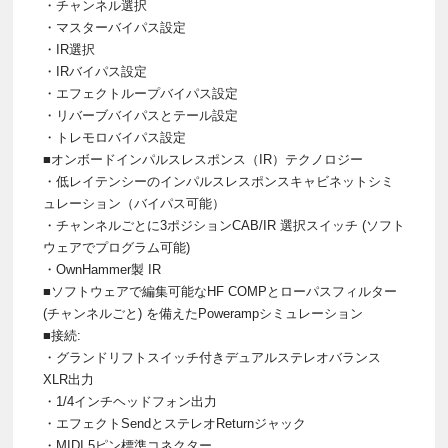
・チャンネル選択
・マスターバイパス設定
・IR選択
・IRバイパス設定
・エフェクトループバイパス設定
・リバーブバイパスとテール設定
・トレモロバイパス設定
■オンボードインパルスレスポンス（IR）テクノロジー
・低レイテンシーのインパルスレスポンスキャビネットシミ
ュレーション（バイパス可能）
・チャンネルごとに3ポジションCAB/IR 選択スイッチ (ソフト
ウェアでプログラム可能)
・OwnHammer製 IR
■ソフトウェアで編集可能なHF COMPとローパスフィルター
(チャンネルごと) を備えたPowerampシミュレーション
■接続:
・グランドリフトスイッチ付きデュアルステレオバランス
XLR出力
・1/4インチヘッドフォン出力
・エフェクトSendとステレオReturnジャック
・MIDI 5ピン標準コネクター