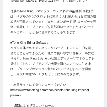
Telefunken MD421、Royer 121を使用して録音しました。
付属のTone King Editor ソフトウェア (Synergy社製 搭載) に
は、ペダルの6つのスロットに簡単に入れ替えられる12個の追
加IRが用意されています。また、オンボード IR ローダーを完
全に解除して、プリアンプを外部IRローダーまたはパワード
キャビネットとともに使用することもできます。
■Tone King Editor Software
ペダル自体で各チャンネルにリバーブ、トレモロ、IRを割り
当てることができるため、強力で使いやすい音響ツールにな
ります。Tone KingはSynergy社製エディターソフトウェアを
提供しており、プリアンプの機能を新たなレベルに引き上
げ、プリアンプのデジタル制御パラメータをすべて微調整
し、最大128個のMIDI プリセットに保存できます。
・本国サイトにてダウンロードください
https://www.toneking.com/shop/pedals/tone-king-imperial-
preamp/
・MIDIによる拡張コントロール