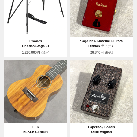
Rhodes
Sago New Material Guitars
Rhodes Stage 61
Ridden ライデン
1,210,000円
26,840円
(税込)
(税込)
ELK
Paperboy Pedals
ELKLE Concert
Olde English