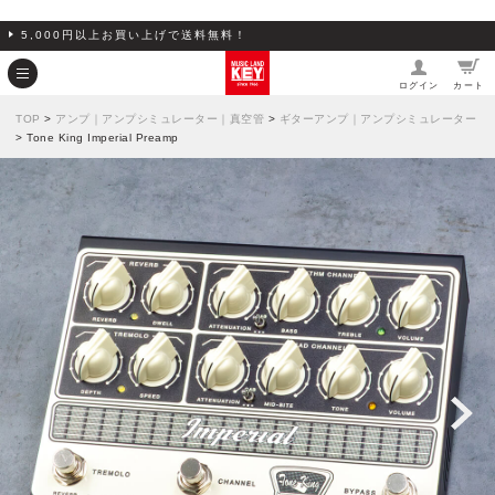
5,000円以上お買い上げで送料無料！
ログイン
カート
TOP
>
アンプ｜アンプシミュレーター｜真空管
>
ギターアンプ｜アンプシミュレーター
> Tone King Imperial Preamp