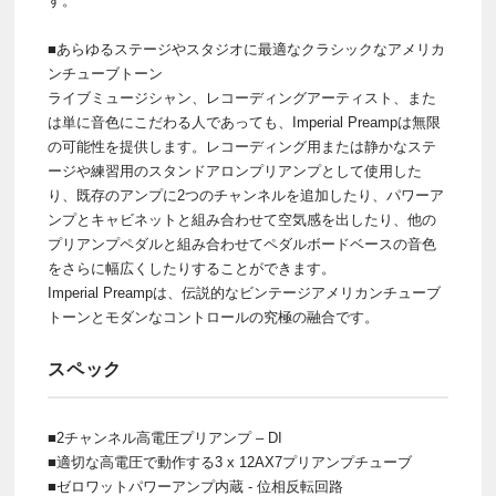
す。
■あらゆるステージやスタジオに最適なクラシックなアメリカ
ンチューブトーン
ライブミュージシャン、レコーディングアーティスト、また
は単に音色にこだわる人であっても、Imperial Preampは無限
の可能性を提供します。レコーディング用または静かなステ
ージや練習用のスタンドアロンプ​​リアンプとして使用した
り、既存のアンプに2つのチャンネルを追加したり、パワーア
ンプとキャビネットと組み合わせて空気感を出したり、他の
プリアンプペダルと組み合わせてペダルボードベースの音色
をさらに幅広くしたりすることができます。
Imperial Preampは、伝説的なビンテージアメリカンチューブ
トーンとモダンなコントロールの究極の融合です。
スペック
■2チャンネル高電圧プリアンプ – DI
■適切な高電圧で動作する3 x 12AX7プリアンプチューブ
■ゼロワットパワーアンプ内蔵 - 位相反転回路