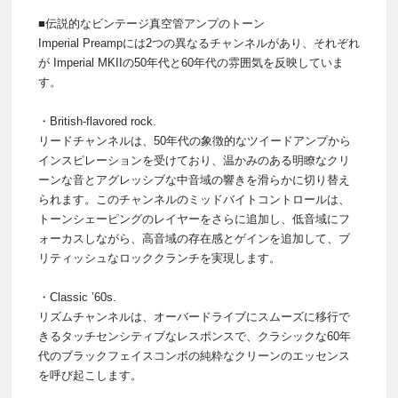
■伝説的なビンテージ真空管アンプのトーン
Imperial Preampには2つの異なるチャンネルがあり、それぞれ
が Imperial MKIIの50年代と60年代の雰囲気を反映していま
す。
・British-flavored rock.
リードチャンネルは、50年代の象徴的なツイードアンプから
インスピレーションを受けており、温かみのある明瞭なクリ
ーンな音とアグレッシブな中音域の響きを滑らかに切り替え
られます。このチャンネルのミッドバイトコントロールは、
トーンシェーピングのレイヤーをさらに追加し、低音域にフ
ォーカスしながら、高音域の存在感とゲインを追加して、ブ
リティッシュなロッククランチを実現します。
・Classic ’60s.
リズムチャンネルは、オーバードライブにスムーズに移行で
きるタッチセンシティブなレスポンスで、クラシックな60年
代のブラックフェイスコンボの純粋なクリーンのエッセンス
を呼び起こします。