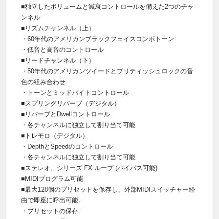
■独立したボリュームと減衰コントロールを備えた2つのチャ
ンネル
■リズムチャンネル（上）
・60年代のアメリカンブラックフェイスコンボトーン
・低音と高音のコントロール
■リードチャンネル（下）
・50年代のアメリカンツイードとブリティッシュロックの音
色の組み合わせ
・トーンとミッドバイトコントロール
■スプリングリバーブ（デジタル）
■リバーブとDwellコントロール
・各チャンネルに独立して割り当て可能
■トレモロ（デジタル）
・DepthとSpeedのコントロール
・各チャンネルに独立して割り当て可能
■ステレオ、シリーズ FX ループ (バイパス可能)
■MIDIプログラム可能
■最大128個のプリセットを保存し、外部MIDIスイッチャー経
由で即座に呼出可能。
・プリセットの保存: