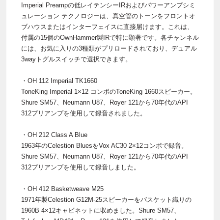
Imperial Preampの低レイテンシーIRおよびパワーアンプシミ
ュレーション テクノロジーは、真空管のトーンをフロントオ
ブハウスまたはインターフェイスに直接届けます。これは、
付属の15個のOwnHammer製IRで特に顕著です。各チャンネル
には、お気に入りの3種類がプリロードされており、デュアル
3wayトグルスイッチで選択できます。
・OH 112 Imperial TK1660
ToneKing Imperial 1×12 コンボのToneKing 1660スピーカー。
Shure SM57、Neumann U87、Royer 121から70年代のAPI
312プリアンプを使用して録音されました。
・OH 212 Class A Blue
1963年のCelestion BluesをVox AC30 2×12コンボで録音。
Shure SM57、Neumann U87、Royer 121から70年代のAPI
312プリアンプを使用して録音しました。
・OH 412 Basketweave M25
1971年製Celestion G12M-25スピーカーをバスケット織りの
1960B 4×12キャビネットに収めました。Shure SM57、