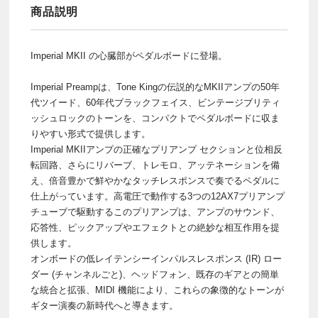
商品説明
Imperial MKII の心臓部がペダルボードに登場。
Imperial Preampは、Tone Kingの伝説的なMKIIアンプの50年
代ツイード、60年代ブラックフェイス、ビンテージブリティ
ッシュロックのトーンを、コンパクトでペダルボードに収ま
りやすい形式で提供します。
Imperial MKIIアンプの正確なプリアンプ セクションと位相反
転回路、さらにリバーブ、トレモロ、アッテネーションを備
え、倍音豊かで鮮やかなタッチレスポンスで奏でるペダルに
仕上がっています。高電圧で動作する3つの12AX7プリアンプ
チューブで駆動するこのプリアンプは、アンプのサウンド、
応答性、ピックアップやエフェクトとの絶妙な相互作用を提
供します。
オンボードの低レイテンシーインパルスレスポンス (IR) ロー
ダー (チャンネルごと)、ヘッドフォン、既存のギアとの簡単
な統合と拡張、MIDI 機能により、これらの象徴的なトーンが
ギター演奏の新時代へと導きます。