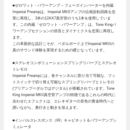
■ゼロワット・パワーアンプ – フェーズインバーターを内蔵
Imperial Preampは、Imperial MKIIアンプの位相反転回路を忠
実に再現し、3本の12AX7真空管のうち1本を使用していま
す。この内蔵「ゼロワット・パワーアンプ」は、Tone Kingパ
ワーアンプセクションの倍音とダイナミクスを忠実に再現し
ます。
この革新的な設計こそが、ペダルボード上でImperial MKIIの
真のサウンド体験を実現するための礎となっています。
■ステレオコンボリューションスプリングリバーブとステレオ
トレモロ
Imperial Preampには、各チャンネルに割り当て可能な、フッ
トスイッチで切り替え可能なスプリングリバーブとトレモロ
(プリアンプペダルではデジタル) が搭載されています。Tone
King Imperial MKII真空管アンプの特徴であるこれらの時代に
合わせたエフェクトは、エレキギターの音色の黄金時代へと
誘いながら、奥行きと動きを加えます。
■インパルスレスポンス（IR）キャビネット＆パワーアンプシ
ミュレータ