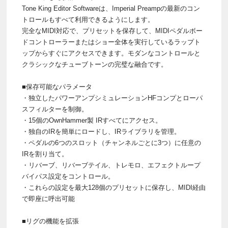
Tone King Editor Softwareは、Imperial Preampの最新のコン
トロールもすべて利用できるようにします。
完全なMIDI対応で、プリセットを保存して、MIDIペダルボー
ドコントローラーまたはショー全体を実行しているラップト
ップからすぐにアクセスできます。モダンなコントロールと
クラシックなチューブトーンの完璧な融合です。
■保存可能なパラメータ
・独立したパワーアンプシミュレーションHFコンプとローパ
スフィルターを制御。
・15個のOwnHammer製 IRすべてにアクセス。
・独自のIRを簡単にロードし、IRライブラリを管理。
・ペダルの6つのスロット（チャンネルごとに3つ）に任意の
IRを割り当て。
・リバーブ、リバーブテイル、トレモロ、エフェクトループ
バイパス設定をコントロール。
・これらの設定を最大128個のプリセットに保存し、MIDI経由
で即座に呼出可能
■リグの機能を拡張