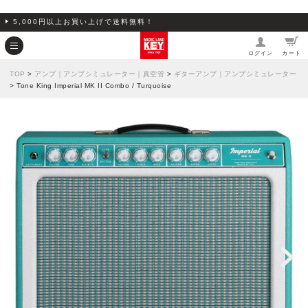
5,000円以上お買い上げで送料無料！
ログイン
カート
TOP
>
アンプ｜アンプシミュレーター｜真空管
>
ギターアンプ｜アンプシミュレーター
> Tone King Imperial MK II Combo / Turquoise