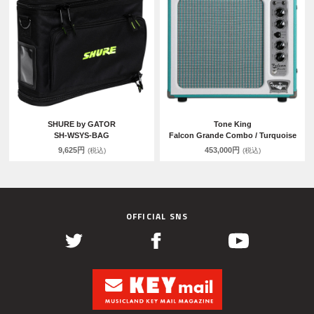
SHURE by GATOR
Tone King
SH-WSYS-BAG
Falcon Grande Combo / Turquoise
9,625円
453,000円
(税込)
(税込)
OFFICIAL SNS