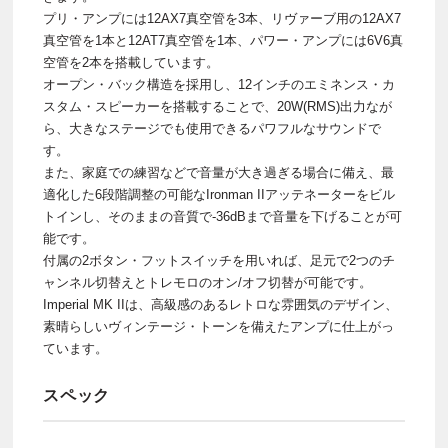
プリ・アンプには12AX7真空管を3本、リヴァーブ用の12AX7
真空管を1本と12AT7真空管を1本、パワー・アンプには6V6真
空管を2本を搭載しています。
オープン・バック構造を採用し、12インチのエミネンス・カ
スタム・スピーカーを搭載することで、20W(RMS)出力なが
ら、大きなステージでも使用できるパワフルなサウンドで
す。
また、家庭での練習などで音量が大き過ぎる場合に備え、最
適化した6段階調整の可能なIronman IIアッテネーターをビル
トインし、そのままの音質で-36dBまで音量を下げることが可
能です。
付属の2ボタン・フットスイッチを用いれば、足元で2つのチ
ャンネル切替えとトレモロのオン/オフ切替が可能です。
Imperial MK IIは、高級感のあるレトロな雰囲気のデザイン、
素晴らしいヴィンテージ・トーンを備えたアンプに仕上がっ
ています。
スペック