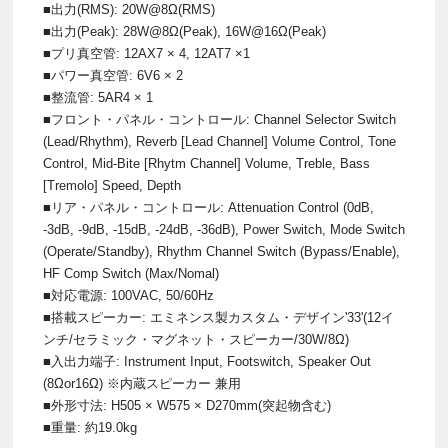
■出力(RMS): 20W@8Ω(RMS)
■出力(Peak): 28W@8Ω(Peak), 16W@16Ω(Peak)
■プリ真空管: 12AX7 × 4, 12AT7 ×1
■パワー真空管: 6V6 × 2
■整流管: 5AR4 × 1
■フロント・パネル・コントロール: Channel Selector Switch
(Lead/Rhythm), Reverb [Lead Channel] Volume Control, Tone
Control, Mid-Bite [Rhytm Channel] Volume, Treble, Bass
[Tremolo] Speed, Depth
■リア・パネル・コントロール: Attenuation Control (0dB,
-3dB, -9dB, -15dB, -24dB, -36dB), Power Switch, Mode Switch
(Operate/Standby), Rhythm Channel Switch (Bypass/Enable),
HF Comp Switch (Max/Nomal)
■対応電源: 100VAC, 50/60Hz
■搭載スピーカー: エミネンス製カスタム・デザイン'33'(12イ
ンチ/セラミック・マグネット・スピーカー/30W/8Ω)
■入出力端子: Instrument Input, Footswitch, Speaker Out
(8Ωor16Ω) ※内蔵スピーカー 兼用
■外形寸法: H505 × W575 × D270mm(突起物含む)
■重量: 約19.0kg