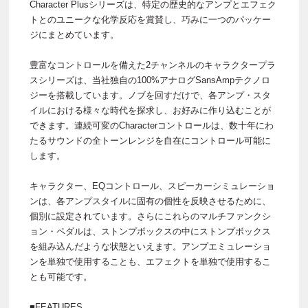
Character Plusシリーズは、特定の歴史的なアンプとエフェク
トとのユニークな化学反応を賞賛し、巧みに一つのパッケー
ジにまとめています。
豊富なコントロールを備えた2チャンネルのキャラクタープラ
スシリーズは、当社独自の100%アナログSansAmpテクノロ
ジーを搭載しています。ノブを回すだけで、各アンプ・スタ
イルにおける様々な時代を探求し、お好みに作り込むことが
できます。連続可変のCharacterコントロールは、数十年にわ
たるサウンドの全トーンレンジを自在にコントロール可能に
します。
キャラクター、EQコントロール、スピーカーシミュレーショ
ンは、各アンプスタイルに固有の個性を反映させるために、
個別に設定されています。さらにこれらのマルチファンクシ
ョン・ペダルは、ストンプボックスの中にストンプボックス
を組み込んだような状態といえます。アンプエミュレーショ
ンを単独で使用することも、エフェクトを単独で使用するこ
とも可能です。
■FEATURES