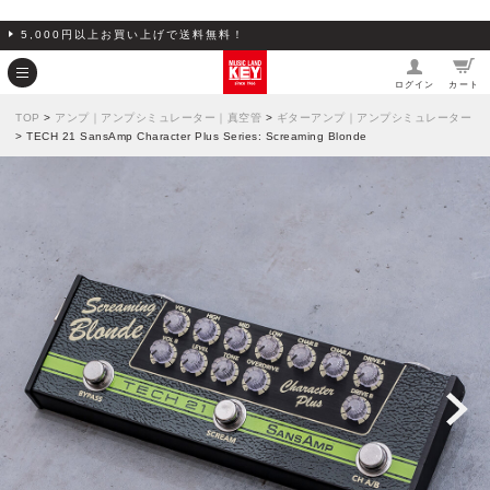
5,000円以上お買い上げで送料無料！
ログイン
カート
TOP
>
アンプ｜アンプシミュレーター｜真空管
>
ギターアンプ｜アンプシミュレーター
> TECH 21 SansAmp Character Plus Series: Screaming Blonde