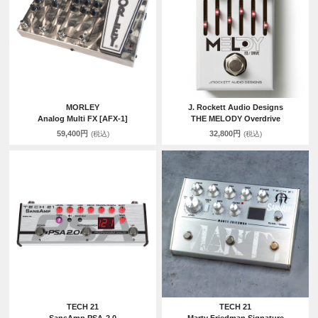
MORLEY
J. Rockett Audio Designs
Analog Multi FX [AFX-1]
THE MELODY Overdrive
59,400円
32,800円
(税込)
(税込)
TECH 21
TECH 21