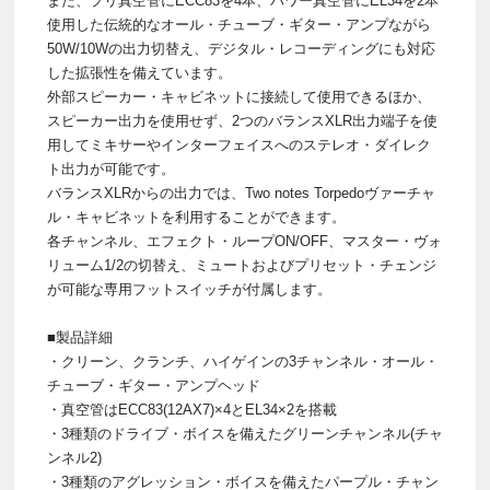
また、プリ真空管にECC83を4本、パワー真空管にEL34を2本
使用した伝統的なオール・チューブ・ギター・アンプながら
50W/10Wの出力切替え、デジタル・レコーディングにも対応
した拡張性を備えています。
外部スピーカー・キャビネットに接続して使用できるほか、
スピーカー出力を使用せず、2つのバランスXLR出力端子を使
用してミキサーやインターフェイスへのステレオ・ダイレク
ト出力が可能です。
バランスXLRからの出力では、Two notes Torpedoヴァーチャ
ル・キャビネットを利用することができます。
各チャンネル、エフェクト・ループON/OFF、マスター・ヴォ
リューム1/2の切替え、ミュートおよびプリセット・チェンジ
が可能な専用フットスイッチが付属します。
■製品詳細
・クリーン、クランチ、ハイゲインの3チャンネル・オール・
チューブ・ギター・アンプヘッド
・真空管はECC83(12AX7)×4とEL34×2を搭載
・3種類のドライブ・ボイスを備えたグリーンチャンネル(チャ
ンネル2)
・3種類のアグレッション・ボイスを備えたパープル・チャン