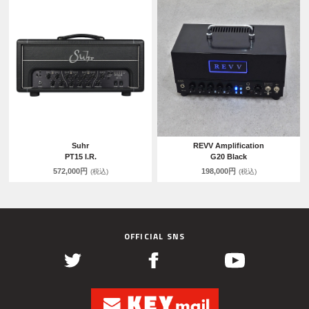
Suhr
REVV Amplification
PT15 I.R.
G20 Black
572,000円
198,000円
(税込)
(税込)
OFFICIAL SNS