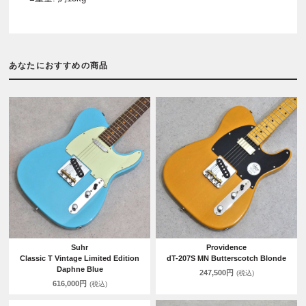
あなたにおすすめの商品
Suhr
Providence
Classic T Vintage Limited Edition
dT-207S MN Butterscotch Blonde
Daphne Blue
247,500円
(税込)
616,000円
(税込)