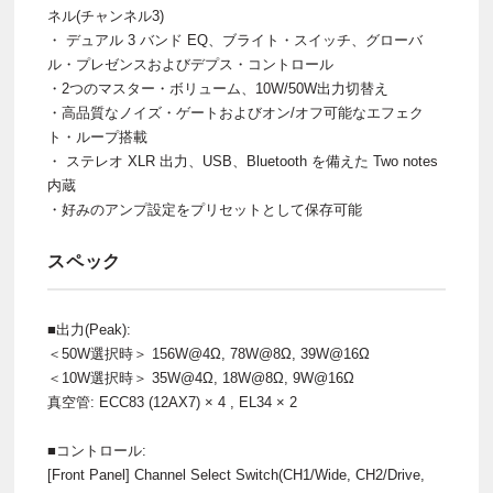
ネル(チャンネル3)
・ デュアル 3 バンド EQ、ブライト・スイッチ、グローバ
ル・プレゼンスおよびデプス・コントロール
・2つのマスター・ボリューム、10W/50W出力切替え
・高品質なノイズ・ゲートおよびオン/オフ可能なエフェク
ト・ループ搭載
・ ステレオ XLR 出力、USB、Bluetooth を備えた Two notes
内蔵
・好みのアンプ設定をプリセットとして保存可能
スペック
■出力(Peak):
＜50W選択時＞ 156W@4Ω, 78W@8Ω, 39W@16Ω
＜10W選択時＞ 35W@4Ω, 18W@8Ω, 9W@16Ω
真空管: ECC83 (12AX7) × 4 , EL34 × 2
■コントロール:
[Front Panel] Channel Select Switch(CH1/Wide, CH2/Drive,