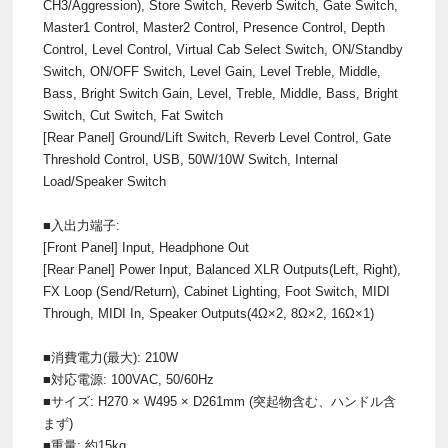
CH3/Aggression), Store Switch, Reverb Switch, Gate Switch,
Master1 Control, Master2 Control, Presence Control, Depth
Control, Level Control, Virtual Cab Select Switch, ON/Standby
Switch, ON/OFF Switch, Level Gain, Level Treble, Middle,
Bass, Bright Switch Gain, Level, Treble, Middle, Bass, Bright
Switch, Cut Switch, Fat Switch
[Rear Panel] Ground/Lift Switch, Reverb Level Control, Gate
Threshold Control, USB, 50W/10W Switch, Internal
Load/Speaker Switch
■入出力端子:
[Front Panel] Input, Headphone Out
[Rear Panel] Power Input, Balanced XLR Outputs(Left, Right),
FX Loop (Send/Return), Cabinet Lighting, Foot Switch, MIDI
Through, MIDI In, Speaker Outputs(4Ω×2, 8Ω×2, 16Ω×1)
■消費電力(最大): 210W
■対応電源: 100VAC, 50/60Hz
■サイズ: H270 × W495 × D261mm (突起物含む、ハンドル含
まず)
■重量: 約15kg