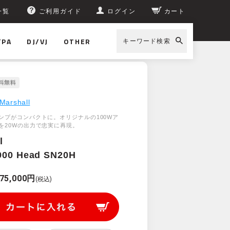
一覧
ご利用ガイド
ログイン
カート
/PA
DJ/VJ
OTHER
キーワード検索
Marshall
ンプがコンパクトに。オリジナルの100Wア
を20Wの出力で忠実に再現。
l
900 Head SN20H
75,000円
(税込)