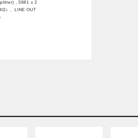
tter) , 5881 x 2
Ω）、LINE OUT
m