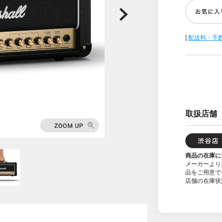
[
配送料・手
取扱店舗
商品の在庫に
メーカーより
品をご用意で
店舗の在庫状