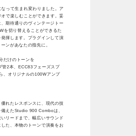
トになって生まれ変わりました。ア
タジオで楽しむことができます。妥
プは、期待通りのヴィンテージトー
5Wを切り替えることができるた
を発揮します。プラグインして演
トーンがあなたの指先に。
自分だけのトーンを
プ管2本、ECC83フェーズスプ
adなら、オリジナルの100Wアンプ
。
と優れたレスポンスに、現代の技
Studio 900 Comboは、
鋭いリードまで、幅広いサウンド
にした、本物のトーンで演奏をお