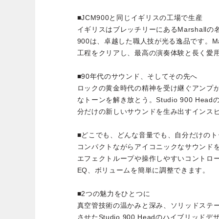
■JCM900と同じイギリスの工場で生産
イギリスはブレッチリーにあるMarshallの
900は、卓越した職人技が光る逸品です。Ma
工程をクリアし、最高の演奏体験と長く愛
■90年代のサウンド、そしてその先へ
ロックの黄金時代の精神を受け継ぐアンプ
なトーンを解き放とう。Studio 900 H
分だけの新しいサウンドを生み出すインス
■どこでも、どんな音量でも、自分だけのト
コンパクトながらアイコニックなサウンドを誇るS
エフェクトループや操作しやすいコントロ
EQ、ボリュームを簡単に調整できます。
■2つの魅力をひとつに
真空管技術の温かみと深み、ソリッドステ
させたStudio 900 Headのハイブリ