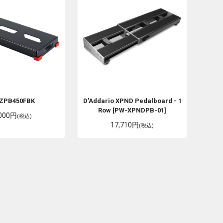
ZPB450FBK
D'Addario
XPND Pedalboard - 1
Row [PW-XPNDPB-01]
,000円
(税込)
17,710円
(税込)