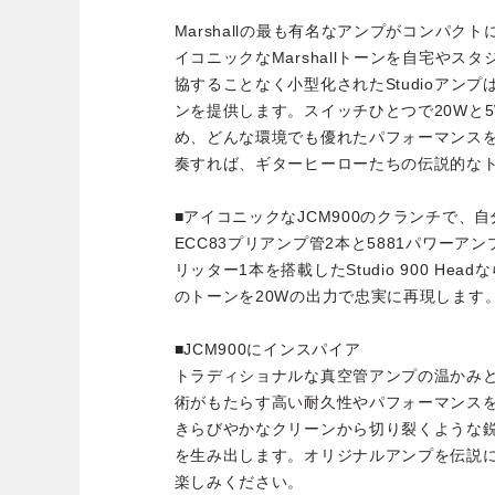
Marshallの最も有名なアンプがコンパク
イコニックなMarshallトーンを自宅やス
協することなく小型化されたStudioアン
ンを提供します。スイッチひとつで20Wと
め、どんな環境でも優れたパフォーマンス
奏すれば、ギターヒーローたちの伝説的な
■アイコニックなJCM900のクランチで、
ECC83プリアンプ管2本と5881パワーアン
リッター1本を搭載したStudio 900 He
のトーンを20Wの出力で忠実に再現します
■JCM900にインスパイア
トラディショナルな真空管アンプの温かみ
術がもたらす高い耐久性やパフォーマンスを備えた
きらびやかなクリーンから切り裂くような
を生み出します。オリジナルアンプを伝説
楽しみください。