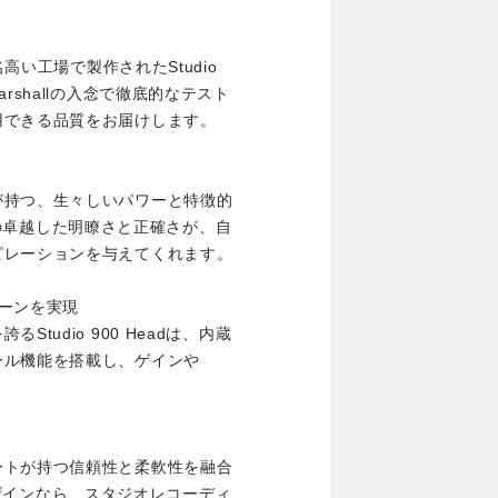
名高い工場で製作されたStudio
rshallの入念で徹底的なテスト
用できる品質をお届けします。
が持つ、生々しいパワーと特徴的
eadの卓越した明瞭さと正確さが、自
ピレーションを与えてくれます。
ーンを実現
tudio 900 Headは、内蔵
ール機能を搭載し、ゲインや
ートが持つ信頼性と柔軟性を融合
ッドデザインなら、スタジオレコーディ