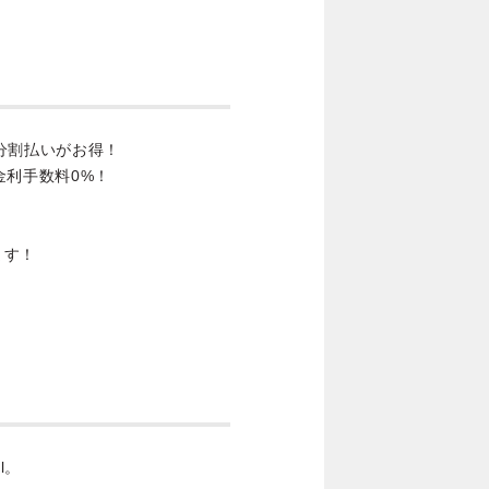
分割払いがお得！
金利手数料0%！
ます！
l。