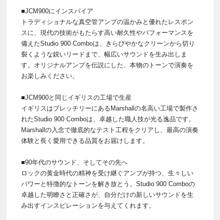
■JCM900にインスパイア
トラディショナルな真空管アンプの温かみと優れたレスポン
スに、現代の技術がもたらす高い耐久性やパフォーマンスを
備えたStudio 900 Comboは、きらびやかなクリーンから切り
裂くような鋭いリードまで、幅広いサウンドを生み出しま
す。オリジナルアンプを伝説にした、本物のトーンで演奏を
お楽しみください。
■JCM900と同じイギリスの工場で生産
イギリスはブレッチリーにあるMarshallの名高い工場で製作さ
れたStudio 900 Comboは、卓越した職人技が光る逸品です。
Marshallの入念で徹底的なテスト工程をクリアし、最高の演奏
体験と長く愛用できる品質をお届けします。
■90年代のサウンド、そしてその先へ
ロックの黄金時代の精神を受け継ぐアンプが持つ、生々しい
パワーと特徴的なトーンを解き放とう。Studio 900 Comboの
卓越した明瞭さと正確さが、自分だけの新しいサウンドを生
み出すインスピレーションを与えてくれます。