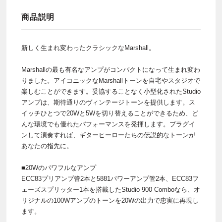
商品説明
新しく生まれ変わったクラシックなMarshall。
Marshallの最も有名なアンプがコンパクトになって生まれ変わ
りました。アイコニックなMarshallトーンを自宅やスタジオで
楽しむことができます。妥協することなく小型化されたStudio
アンプは、期待通りのヴィンテージトーンを提供します。ス
イッチひとつで20Wと5Wを切り替えることができるため、ど
んな環境でも優れたパフォーマンスを発揮します。プラグイ
ンして演奏すれば、ギターヒーローたちの伝説的なトーンが
あなたの指先に。
■20Wのパワフルなアンプ
ECC83プリアンプ管2本と5881パワーアンプ管2本、ECC83フ
ェーズスプリッター1本を搭載したStudio 900 Comboなら、オ
リジナルの100Wアンプのトーンを20Wの出力で忠実に再現し
ます。