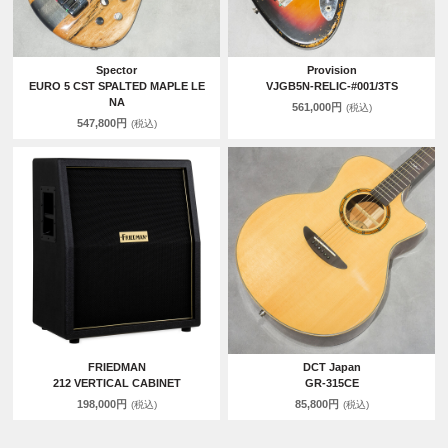
Spector
Provision
EURO 5 CST SPALTED MAPLE LE
VJGB5N-RELIC-#001/3TS
NA
561,000円
(税込)
547,800円
(税込)
FRIEDMAN
DCT Japan
212 VERTICAL CABINET
GR-315CE
198,000円
85,800円
(税込)
(税込)