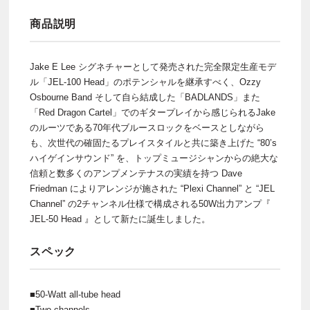
商品説明
Jake E Lee シグネチャーとして発売された完全限定生産モデ
ル「JEL-100 Head」のポテンシャルを継承すべく、Ozzy
Osbourne Band そして自ら結成した「BADLANDS」また
「Red Dragon Cartel」でのギタープレイから感じられるJake
のルーツである70年代ブルースロックをベースとしながら
も、次世代の確固たるプレイスタイルと共に築き上げた “80’s
ハイゲインサウンド” を、トップミュージシャンからの絶大な
信頼と数多くのアンプメンテナスの実績を持つ Dave
Friedman によりアレンジが施された “Plexi Channel” と “JEL
Channel” の2チャンネル仕様で構成される50W出力アンプ『
JEL-50 Head 』として新たに誕生しました。
スペック
■50-Watt all-tube head
■Two channels