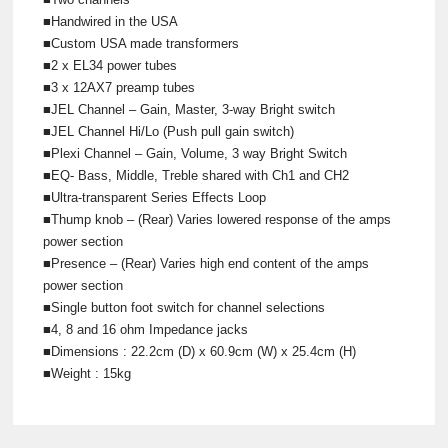
■Handwired in the USA
■Custom USA made transformers
■2 x EL34 power tubes
■3 x 12AX7 preamp tubes
■JEL Channel – Gain, Master, 3-way Bright switch
■JEL Channel Hi/Lo (Push pull gain switch)
■Plexi Channel – Gain, Volume, 3 way Bright Switch
■EQ- Bass, Middle, Treble shared with Ch1 and CH2
■Ultra-transparent Series Effects Loop
■Thump knob – (Rear) Varies lowered response of the amps
power section
■Presence – (Rear) Varies high end content of the amps
power section
■Single button foot switch for channel selections
■4, 8 and 16 ohm Impedance jacks
■Dimensions : 22.2cm (D) x 60.9cm (W) x 25.4cm (H)
■Weight : 15kg