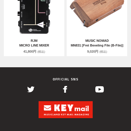
RJM
MUSIC NOMAD
MICRO LINE MIXER
MN831 [Fret Beveling File (B-File)]
41,800円
9,020円
(税込)
(税込)
OFFICIAL SNS