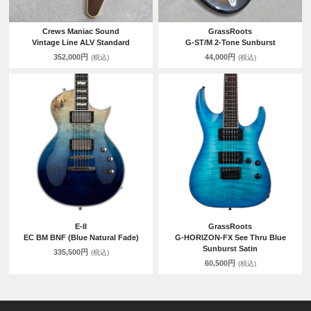
Crews Maniac Sound
GrassRoots
Vintage Line ALV Standard
G-ST/M 2-Tone Sunburst
352,000円
44,000円
(税込)
(税込)
E-II
GrassRoots
EC BM BNF (Blue Natural Fade)
G-HORIZON-FX See Thru Blue
Sunburst Satin
335,500円
(税込)
60,500円
(税込)