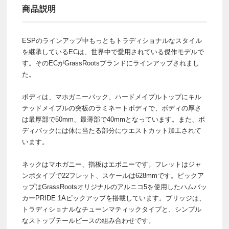
商品説明
ESPのラインアップ中もっともトラディショナルなスタイル
を継承しているECは、世界中で愛用されている傑作モデルで
す。そのECがGrassRootsブランドにラインアップされまし
た。
ボディは、マホガニーバック、ハードメイプルトップにキル
テッドメイプルの突板のラミネートボディで、ボディの厚さ
は最厚部で50mm、最薄部で40mmとなっています。また、ボ
ディバックには体に当たる部分にウエストカット加工されて
います。
ネックはマホガニー、指板はエボニーです。フレットはジャ
ンボタイプで22フレット、スケールは628mmです。ピックア
ップはGrassRootsオリジナルのアルニコ5を使用したハムバッ
カーPRIDE 1Aピックアップを搭載しています。ブリッジは、
トラディショナルなチューンマティックタイプと、シンプル
なストップテールピースの組み合わせです。