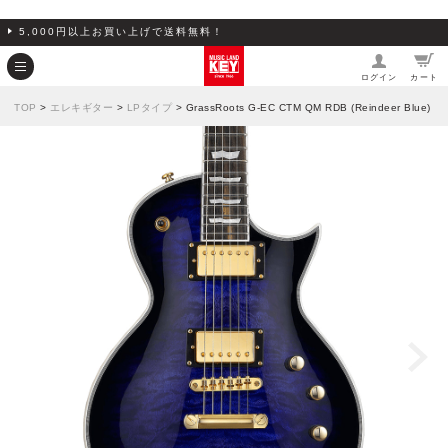
5,000円以上お買い上げで送料無料！
ログイン
カート
TOP
>
エレキギター
>
LPタイプ
> GrassRoots G-EC CTM QM RDB (Reindeer Blue)