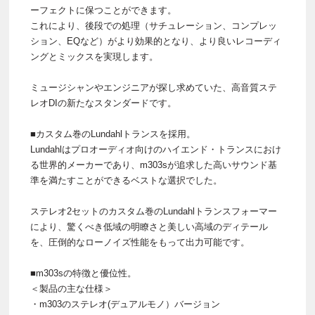
ーフェクトに保つことができます。
これにより、後段での処理（サチュレーション、コンプレッ
ション、EQなど）がより効果的となり、より良いレコーディ
ングとミックスを実現します。
ミュージシャンやエンジニアが探し求めていた、高音質ステ
レオDIの新たなスタンダードです。
■カスタム巻のLundahlトランスを採用。
Lundahlはプロオーディオ向けのハイエンド・トランスにおけ
る世界的メーカーであり、m303sが追求した高いサウンド基
準を満たすことができるベストな選択でした。
ステレオ2セットのカスタム巻のLundahlトランスフォーマー
により、驚くべき低域の明瞭さと美しい高域のディテール
を、圧倒的なローノイズ性能をもって出力可能です。
■m303sの特徴と優位性。
＜製品の主な仕様＞
・m303のステレオ(デュアルモノ）バージョン