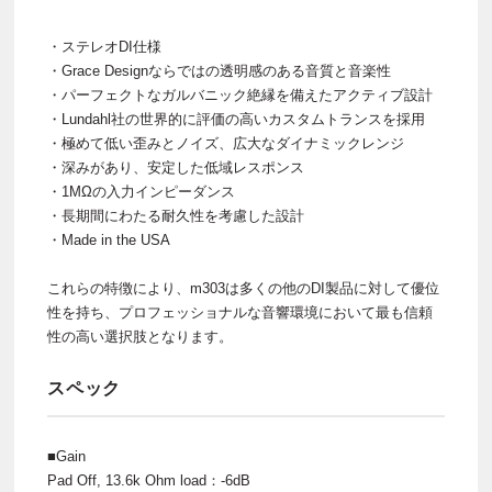
・ステレオDI仕様
・Grace Designならではの透明感のある音質と音楽性
・パーフェクトなガルバニック絶縁を備えたアクティブ設計
・Lundahl社の世界的に評価の高いカスタムトランスを採用
・極めて低い歪みとノイズ、広大なダイナミックレンジ
・深みがあり、安定した低域レスポンス
・1MΩの入力インピーダンス
・長期間にわたる耐久性を考慮した設計
・Made in the USA
これらの特徴により、m303は多くの他のDI製品に対して優位
性を持ち、プロフェッショナルな音響環境において最も信頼
性の高い選択肢となります。
スペック
■Gain
Pad Off, 13.6k Ohm load：-6dB