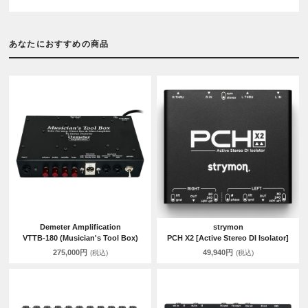
あなたにおすすめの商品
Demeter Amplification
strymon
VTTB-180 (Musician's Tool Box)
PCH X2 [Active Stereo DI Isolator]
275,000円
49,940円
(税込)
(税込)