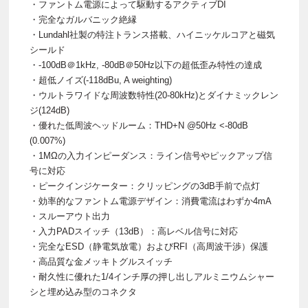
・ファントム電源によって駆動するアクティブDI
・完全なガルバニック絶縁
・Lundahl社製の特注トランス搭載、ハイニッケルコアと磁気
シールド
・-100dB＠1kHz, -80dB＠50Hz以下の超低歪み特性の達成
・超低ノイズ(-118dBu, A weighting)
・ウルトラワイドな周波数特性(20-80kHz)とダイナミックレン
ジ(124dB)
・優れた低周波ヘッドルーム：THD+N @50Hz <-80dB
(0.007%)
・1MΩの入力インピーダンス：ライン信号やピックアップ信
号に対応
・ピークインジケーター：クリッピングの3dB手前で点灯
・効率的なファントム電源デザイン：消費電流はわずか4mA
・スルーアウト出力
・入力PADスイッチ（13dB）：高レベル信号に対応
・完全なESD（静電気放電）およびRFI（高周波干渉）保護
・高品質な金メッキトグルスイッチ
・耐久性に優れた1/4インチ厚の押し出しアルミニウムシャー
シと埋め込み型のコネクタ