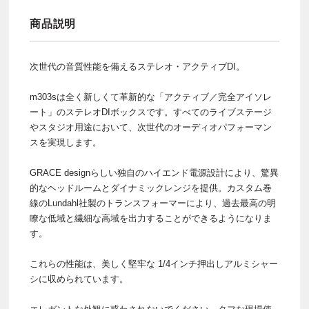
商品説明
次世代の音質性能を備えるステレオ・アクティブDI。
m303sは全く新しくて革新的な「アクティブ／完全アイソレ
ート」のステレオDIボックスです。すべてのライブステージ
やスタジオ用途において、次世代のオーディオパフォーマン
スを実現します。
GRACE designらしい独自のハイエンド電源設計により、驚異
的なヘッドルームとダイナミックレンジを提供。カスタム巻
線のLundahl社製のトランスフォーマーにより、過去最高の明
瞭な低域と繊細な高域を出力することができるようになりま
す。
これらの性能は、美しく堅牢な 1/4インチ押出しアルミシャー
シに収められています。