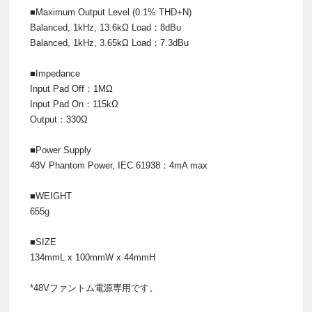
■Maximum Output Level (0.1% THD+N)
Balanced, 1kHz, 13.6kΩ Load：8dBu
Balanced, 1kHz, 3.65kΩ Load：7.3dBu
■Impedance
Input Pad Off：1MΩ
Input Pad On：115kΩ
Output：330Ω
■Power Supply
48V Phantom Power, IEC 61938：4mA max
■WEIGHT
655g
■SIZE
134mmL x 100mmW x 44mmH
*48Vファントム電源専用です。