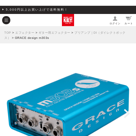
5,000円以上お買い上げで送料無料！
ログイン
カート
TOP
>
エフェクター
>
ギター用エフェクター
>
プリアンプ｜DI（ダイレクトボック
ス）
> GRACE design m303s