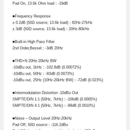
Pad On, 13.6k Ohm load：-19dB
■Frequency Response
± 0.2dB (50Ω source, 13.6k load)：82Hz-27kHz
± 3dB (50Ω source, 13.6k load)：20Hz-80kHz
■Built-in High Pass Filter
2nd Order,Bessel：-3dB 20Hz
■THD+N 20Hz-20kHz BW
-10dBu out, 1kHz：-102.8dB (0.00072%)
-10dBu out, 50Hz：-83dB (0.0073%)
-10dBu out, 25Hz (10Hz-20kHz BW)：-72dB (0.023%)
■Intermodulation Distortion -10dBu Out
SMPTE/DIN 1:1 (50Hz, 7kHz)：-106dB (0.0005%)
SMPTE/DIN 4:1 (50Hz, 7kHz)：-99dB (0.0010%)
■Noise – Output Level 20Hz-20kHz
Pad Off, 50Ω source：-116.2dBu