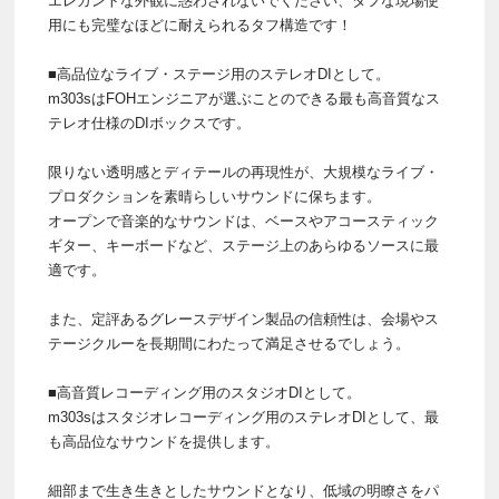
エレガントな外観に惑わされないでください、タフな現場使
用にも完璧なほどに耐えられるタフ構造です！
■高品位なライブ・ステージ用のステレオDIとして。
m303sはFOHエンジニアが選ぶことのできる最も高音質なス
テレオ仕様のDIボックスです。
限りない透明感とディテールの再現性が、大規模なライブ・
プロダクションを素晴らしいサウンドに保ちます。
オープンで音楽的なサウンドは、ベースやアコースティック
ギター、キーボードなど、ステージ上のあらゆるソースに最
適です。
また、定評あるグレースデザイン製品の信頼性は、会場やス
テージクルーを長期間にわたって満足させるでしょう。
■高音質レコーディング用のスタジオDIとして。
m303sはスタジオレコーディング用のステレオDIとして、最
も高品位なサウンドを提供します。
細部まで生き生きとしたサウンドとなり、低域の明瞭さをパ