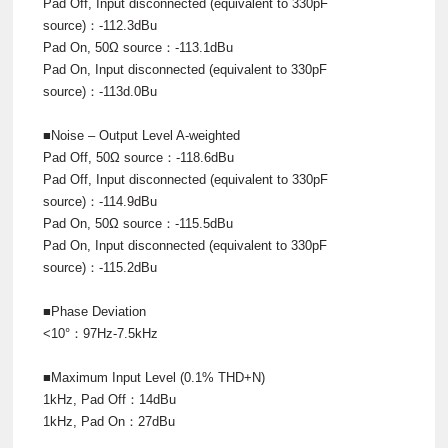
Pad Off, Input disconnected (equivalent to 330pF
source)：-112.3dBu
Pad On, 50Ω source：-113.1dBu
Pad On, Input disconnected (equivalent to 330pF
source)：-113d.0Bu
■Noise – Output Level A-weighted
Pad Off, 50Ω source：-118.6dBu
Pad Off, Input disconnected (equivalent to 330pF
source)：-114.9dBu
Pad On, 50Ω source：-115.5dBu
Pad On, Input disconnected (equivalent to 330pF
source)：-115.2dBu
■Phase Deviation
<10°：97Hz-7.5kHz
■Maximum Input Level (0.1% THD+N)
1kHz, Pad Off：14dBu
1kHz, Pad On：27dBu