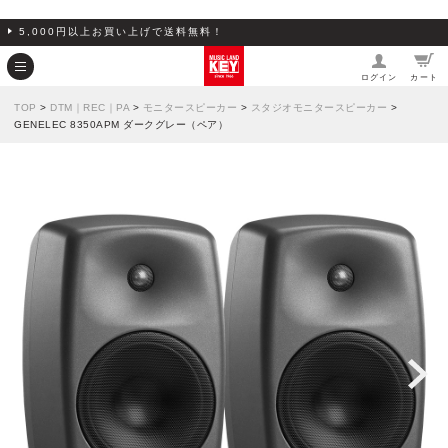
5,000円以上お買い上げで送料無料！
ログイン
カート
TOP
>
DTM｜REC｜PA
>
モニタースピーカー
>
スタジオモニタースピーカー
>
GENELEC 8350APM ダークグレー（ペア）