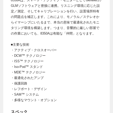
8350Aは、スマート・アクティブ・モニターとしてGenelecの
GLMソフトウェアと密接に連携。リスニング環境に応じた設
定／測定、そしてキャリブレーションを行い、設置場所特有
の問題点を補正します。これにより、モノラル／ステレオか
らイマーシブにいたるまで、本当の意味で最適化されたモニ
タリング環境を構築します。つまり、音響的に厳しい部屋で
の作業においても、8350Aは有能な「仲間」となります。
■主要な技術
・アクティブ・クロスオーバー
・DCW™ テクノロジー
・ISS™ テクノロジー
・Iso-Pod™ スタンド
・MDE™ テクノロジー
・最適化されたアンプ
・保護回路
・レフポート・デザイン
・SAM™ システム
・多様なマウント・オプション
スペック