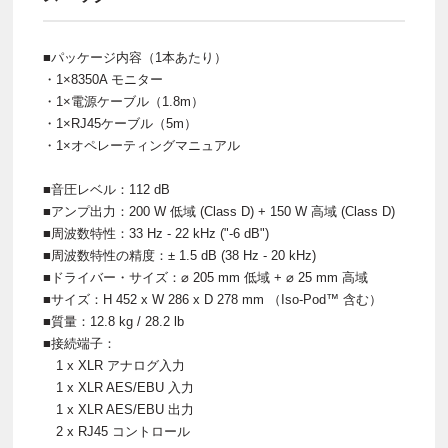
■パッケージ内容（1本あたり）
・1×8350A モニター
・1×電源ケーブル（1.8m）
・1×RJ45ケーブル（5m）
・1×オペレーティングマニュアル
■音圧レベル：112 dB
■アンプ出力：200 W 低域 (Class D) + 150 W 高域 (Class D)
■周波数特性：33 Hz - 22 kHz ("-6 dB")
■周波数特性の精度：± 1.5 dB (38 Hz - 20 kHz)
■ドライバー・サイズ：⌀ 205 mm 低域 + ⌀ 25 mm 高域
■サイズ：H 452 x W 286 x D 278 mm （Iso-Pod™ 含む）
■質量：12.8 kg / 28.2 lb
■接続端子：
1 x XLR アナログ入力
1 x XLR AES/EBU 入力
1 x XLR AES/EBU 出力
2 x RJ45 コントロール