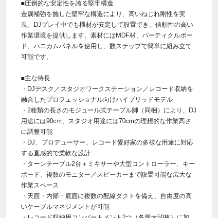
■圧倒的な安定性を誇る堅牢構造
金属補強を施した堅牢な構造により、高いねじれ剛性を実
現。DJプレイ中でも機材が安定して設置でき、信頼性の高い
作業環境を提供します。素材にはMDF材、パーティクルボー
ド、ハニカムパネルを使用し、数ステップで簡単に組み立て
可能です。
■主な特長
・DJデスク／スタジオワークステーション／レコード収納を
融合したプロフェッショナル向けハイブリッドモデル
・2種類の長さのモジュール式テーブル脚（同梱）により、DJ
用途には90cm、スタジオ用途には70cmの理想的な作業高さ
に調整可能
・DJ、プロデューサー、レコード愛好家の多様な用途に対応
する直感的で柔軟な設計
・ターンテーブル2台＋ミキサーや大型コントローラー、キー
ボード、複数のモニター／スピーカーまで設置可能な広大な
作業スペース
・天面・内部・底面に複数の配線ダクトを備え、自由度の高
いケーブルマネジメントが可能
・レコード収納用コンパートメント2つ（各最大50枚）に加