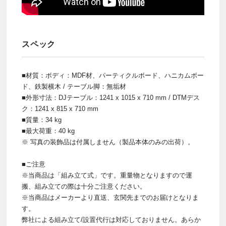
スペック
■材質：ボディ：MDF材、パーティクルボード、ハニカムボー
ド、鉄製横木 / テーブル脚：無垢材
■外形寸法：DJテーブル：1241 x 1015 x 710 mm / DTMデス
ク：1241 x 815 x 710 mm
■質量：34 kg
■最大荷重：40 kg
※ 写真の装飾品は付属しません（製品本体のみの出荷）。
■ご注意
※当商品は「組み立て式」です。重量物となりますので運
搬、組み立ての際は十分ご注意ください。
※当商品はメーカーより直送、玄関先までのお届けとなりま
す。
弊社による組み立て/設置代行は対応しておりません。あらか