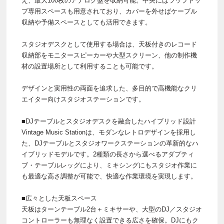
え、最大100枚のアナログ盤を収納可能。中央にはラップトッ
プ専用スペースも用意されており、カバーを外せばケーブル
収納や予備スペースとしても活用できます。
スタジオデスクとして使用する場合は、天板付きのレコード
収納部をモニタースピーカーや大型スクリーン、他の制作機
材の設置場所として利用することも可能です。
デザインと実用性の両面を追求した、多目的で高機能なクリ
エイター向けスタジオステーションです。
■DJテーブルとスタジオデスクを融合したハイブリッド設計
Vintage Music Stationは、モダンなレトロデザインを採用し
た、DJテーブルとスタジオワークステーションの革新的なハ
イブリッドモデルです。2種類の長さから選べるアダプティ
ブ・テーブルレッグにより、ミキシングにもスタジオ作業に
も最適な高さ調整が可能で、快適な作業環境を実現します。
■広々とした天板スペース
天板はターンテーブル2台＋ミキサーや、大型のDJ／スタジオ
コントローラーも無理なく設置できる広さを確保。DJにもク