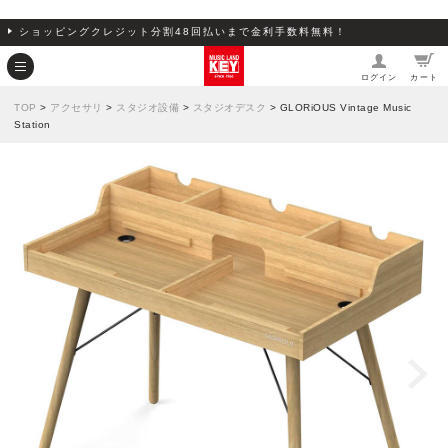
ショッピングクレジット分割48回払いまで金利手数料無料！
ログイン
カート
TOP
>
アクセサリ
>
スタジオ設備
>
スタジオデスク
> GLORiOUS Vintage Music
Station