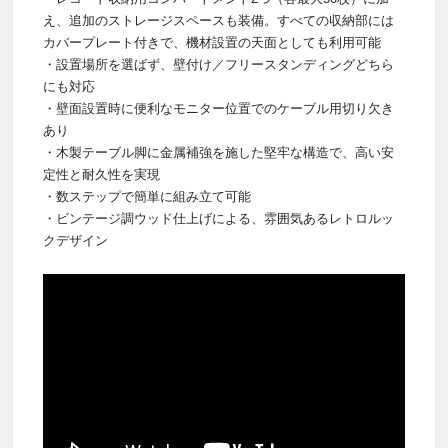
え、追加のストレージスペースも装備。すべての収納部には
カバープレート付きで、機材設置の天面としても利用可能
・設置場所を選ばず、壁付け／フリースタンディングどちら
にも対応
・壁面設置時に便利なモニター位置でのケーブル用切り欠き
あり
・木製テーブル脚に金属補強を施した堅牢な構造で、高い安
定性と耐久性を実現
・数ステップで簡単に組み立て可能
・ビンテージ調ウッド仕上げによる、雰囲気あるレトロルッ
クデザイン