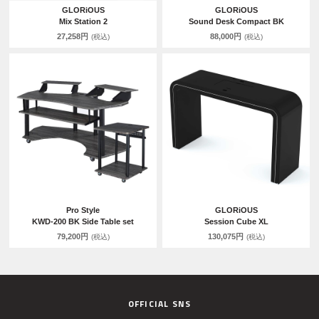
GLORiOUS
GLORiOUS
Mix Station 2
Sound Desk Compact BK
27,258円
88,000円
(税込)
(税込)
Pro Style
GLORiOUS
KWD-200 BK Side Table set
Session Cube XL
79,200円
130,075円
(税込)
(税込)
OFFICIAL SNS