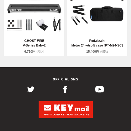
GHOST FIRE
Pedaltrain
V-Series Baby2
Metro 24 w/soft case [PT-M24-SC]
6,710円
15,400円
(税込)
(税込)
OFFICIAL SNS