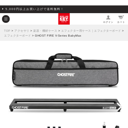
5,000円以上お買い上げで送料無料！
ログイン
カート
TOP
>
アクセサリ
>
楽器・機材ケース
>
エフェクター用ケース｜エフェクターボード
>
エフェクターボード
> GHOST FIRE V-Series BabyMax