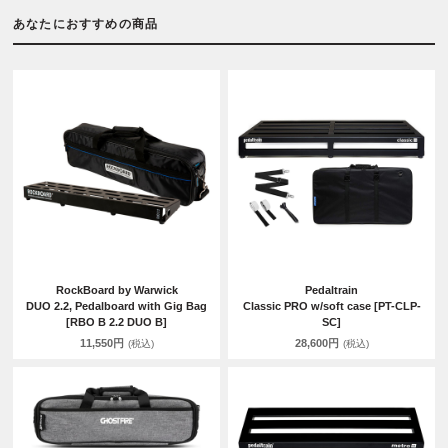
あなたにおすすめの商品
RockBoard by Warwick
Pedaltrain
DUO 2.2, Pedalboard with Gig Bag
Classic PRO w/soft case [PT-CLP-
[RBO B 2.2 DUO B]
SC]
11,550円
28,600円
(税込)
(税込)