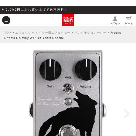
5,000円以上お買い上げで送料無料！
ログイン
カート
TOP
>
エフェクター
>
ギター用エフェクター
>
リングモジュレーター
> Fredric
Effects Grumbly Wolf 15 Years Special