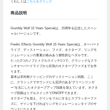
くわしくは
こちらをクリック
商品説明
Grumbly Wolf 15 Years Specialは、15周年を記念したスペシ
ャルバージョンです。
Fredric Effects Grumbly Wolf 15 Years Specialは、オーバード
ライブ、ディストーション、ファズ、オクターブ、リングモ
ジュレーションの要素が絡みあう個性的なペダルです。
たった2つのノブとトグルスイッチ1つで、クラシックなクラ
ンチオーバードライブから狂気のオクターブファズまでを作
ります。
基本は非対称クリッピングのディストーション回路。ここ
に、クラシックでサウンドにも定評のある“グリーンリンガ
ー”を元にしたオクターブアップ回路を加えています。オクタ
ーブ回路はトグルスイッチでON/OFFできます。
オクターブを加え、ゲインをフルにするとスプラッターファ
ズに、ゲインを下げればリングモジュレーションタイプのサ
ウンドになります。