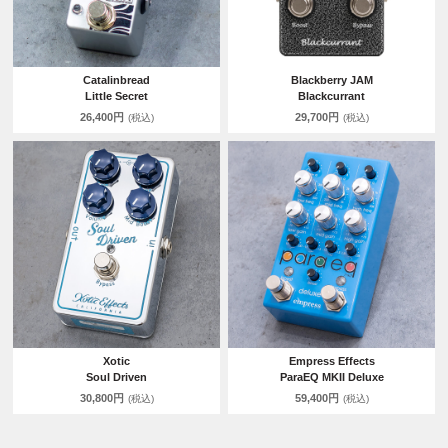
Catalinbread
Blackberry JAM
Little Secret
Blackcurrant
26,400円
29,700円
(税込)
(税込)
Xotic
Empress Effects
Soul Driven
ParaEQ MKII Deluxe
30,800円
59,400円
(税込)
(税込)