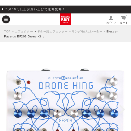
5,000円以上お買い上げで送料無料！
ログイン
カート
TOP
>
エフェクター
>
ギター用エフェクター
>
リングモジュレーター
> Electro-
Faustus EF209 Drone King