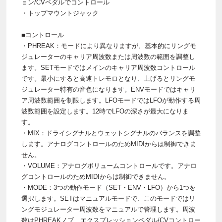
ョン/CVペダルでコントロール
・トップマウントジャック
■コントロール
・PHREAK：モードにより異なりますが、基本的にリングモ
ジュレーターのキャリア周波数または周波数の範囲を調整し
ます。SETモードではメインのキャリア周波数コントロール
です。最小にすると高速トレモロとなり、上げるとリングモ
ジュレーター特有の音色になります。ENVモードではキャリ
ア周波数範囲を制限します。LFOモードではLFOが動作する周
波数範囲を設定します。12時でLFOの深さが最大になりま
す。
・MIX：ドライシグナルとウェットシグナルのバランスを調整
します。アナログコントロールのためMIDIからは制御できま
せん。
・VOLUME：アナログボリュームコントロールです。アナロ
グコントロールのためMIDIからは制御できません。
・MODE：3つの動作モード（SET・ENV・LFO）から1つを
選択します。SETはマニュアルモードで、このモードではリ
ングモジュレーター周波数をマニュアルで管理します。周波
数はPHREAKノブ、エクスプレッションペダル/CVコントロー