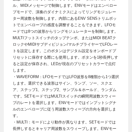
ル、MIDIメッセージで制御します。ENVモードはエンベロー
プモードで、演奏のダイナミクスによってリングモジュレー
ター周波数を制御します。内部にあるENV SENSトリムポッ
トでエンベロープの感度を調整することもできます。LFOモ
ードでは8つの波形からリングモジュレーターを制御します。
MULTIフットスイッチのタップテンポ、またはMIDI BEATク
ロックやMIDIサブディビジョン/マルチプライヤーでLFOレー
トを設定します。このボタンはデジタル設定をオンボードプ
リセットに保存する際にも使用します。ボタンを1秒長押しす
ると設定が保存され、LEDが現在のプリセットカラーで点灯
します。
・WAVEFORM：LFOモードではLFO波形を8種類から1つ選択
します。選択できる波形はサイン、ランプ、ソー、スクエ
ア、ステップ1、ステップ2、サンプル＆ホールド、ランダム
です。SETモードではMULTIスイッチの瞬間周波数スウィー
プのレートを選択します。ENVモードではインプットシグナ
ルのエンベロープに従う周波数スウィープの方向を選択しま
す。
・MULTI：モードにより動作が異なります。SETモードでは
長押しするとキャリア周波数をスウィープします。ENVモー