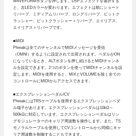
WAVEFORMボタンを押します。DSPエフェクトを選択する
と、左LEDカラーが変わります。エフェクトは順にショート
リバーブ、ミディアムリバーブ、ロングリバーブ、ビットク
ラッシャー、ビットクラッシャー＋リバーブ、エイリアス、
エイリアス＋リバーブです。
■MIDI
Phreakは全てのチャンネルでMIDIメッセージを受信
（OMNI）するように設定されて出荷されます。ペダルがON
になっているとき、ALTボタンを押し続けるとMIDIチャンネ
ルを設定できます。2つのボタンを使ってMIDIチャンネルを設
定します。MIDIを使用すると、MIXとVOLUMEを除く全ての
コントロールにMIDIからアクセスできます。
■エクスプレッションペダル/CV
PhreakにはTRSケーブルを使用するエクスプレッションペダ
ル端子があります。エクスプレッションペダルは10kΩ～
500kΩに対応しています。エクスプレッションペダルはリン
グモジュレーターのキャリア周波数を操作します。また、TS
モノラルケーブルを使用してCVコントロールから同様にキャ
リア周波数を制御することもできます。