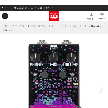
5,000円以上お買い上げで送料無料！
ログイン
カート
TOP
>
エフェクター
>
ギター用エフェクター
>
リングモジュレーター
> Dr Scientist
Phreak