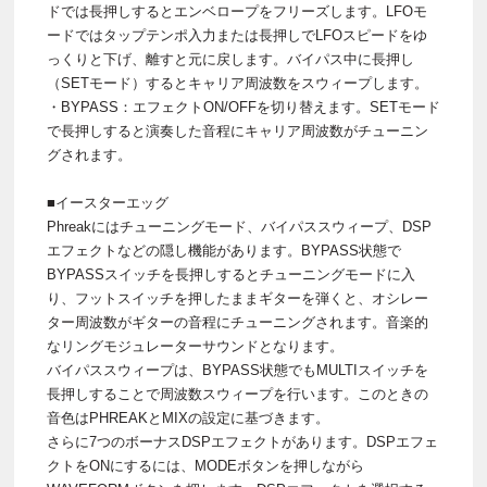
ドでは長押しするとエンベロープをフリーズします。LFOモ
ードではタップテンポ入力または長押しでLFOスピードをゆ
っくりと下げ、離すと元に戻します。バイパス中に長押し
（SETモード）するとキャリア周波数をスウィープします。
・BYPASS：エフェクトON/OFFを切り替えます。SETモード
で長押しすると演奏した音程にキャリア周波数がチューニン
グされます。
■イースターエッグ
Phreakにはチューニングモード、バイパススウィープ、DSP
エフェクトなどの隠し機能があります。BYPASS状態で
BYPASSスイッチを長押しするとチューニングモードに入
り、フットスイッチを押したままギターを弾くと、オシレー
ター周波数がギターの音程にチューニングされます。音楽的
なリングモジュレーターサウンドとなります。
バイパススウィープは、BYPASS状態でもMULTIスイッチを
長押しすることで周波数スウィープを行います。このときの
音色はPHREAKとMIXの設定に基づきます。
さらに7つのボーナスDSPエフェクトがあります。DSPエフェ
クトをONにするには、MODEボタンを押しながら