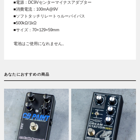
■電源：DC9Vセンターマイナスアダプター
■消費電流：100mA@9V
■ソフトタッチリレートゥルーバイパス
■500kΩ/1kΩ
■サイズ：70×129×59mm
電池はご使用になれません。
あなたにおすすめの商品