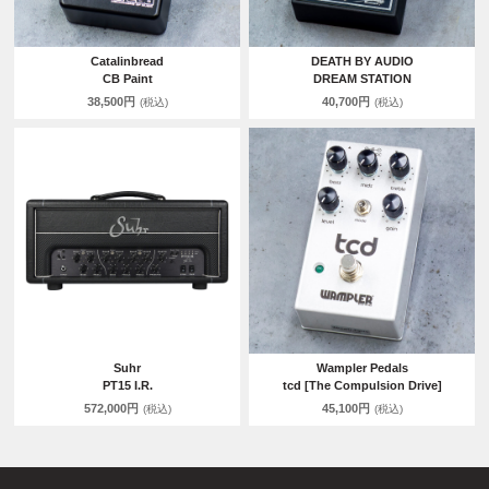
Catalinbread
DEATH BY AUDIO
CB Paint
DREAM STATION
38,500円
40,700円
(税込)
(税込)
Suhr
Wampler Pedals
PT15 I.R.
tcd [The Compulsion Drive]
572,000円
45,100円
(税込)
(税込)