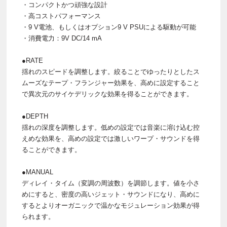
・コンパクトかつ頑強な設計
・高コストパフォーマンス
・9 V電池、もしくはオプション9 V PSUによる駆動が可能
・消費電力：9V DC/14 mA
●RATE
揺れのスピードを調整します。絞ることでゆったりとしたス
ムーズなテープ・フランジャー効果を、高めに設定すること
で異次元のサイケデリックな効果を得ることができます。
●DEPTH
揺れの深度を調整します。低めの設定では音楽に溶け込む控
えめな効果を、高めの設定では激しいワープ・サウンドを得
ることができます。
●MANUAL
ディレイ・タイム（変調の周波数）を調節します。値を小さ
めにすると、密度の高いジェット・サウンドになり、高めに
するとよりオーガニックで温かなモジュレーション効果が得
られます。