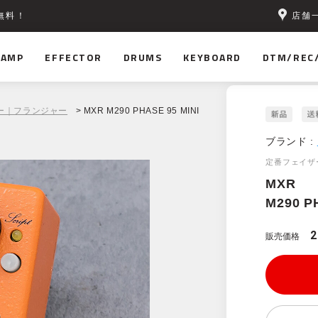
店舗
無料！
AMP
EFFECTOR
DRUMS
KEYBOARD
DTM/REC
ー｜フランジャー
> MXR M290 PHASE 95 MINI
ブランド :
定番フェイザー
MXR
M290 P
2
販売価格