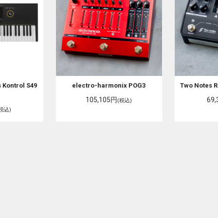
s
Kontrol S49
electro-harmonix
POG3
Two Notes
R
105,105円
69
(税込)
(税込)