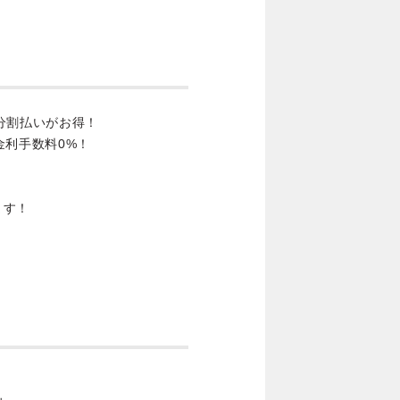
分割払いがお得！
金利手数料0%！
ます！