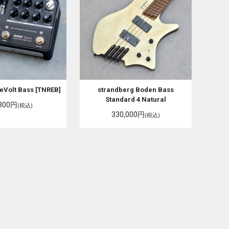
eVolt Bass [TNREB]
strandberg
Boden Bass
Standard 4 Natural
,300円
(税込)
330,000円
(税込)