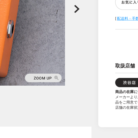
[
配送料・手
取扱店舗
商品の在庫に
メーカーより
品をご用意で
店舗の在庫状