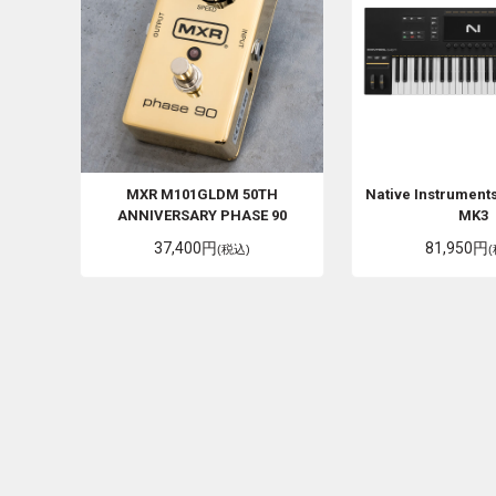
MXR
M101GLDM 50TH
Native Instrument
ANNIVERSARY PHASE 90
MK3
37,400円
81,950円
(税込)