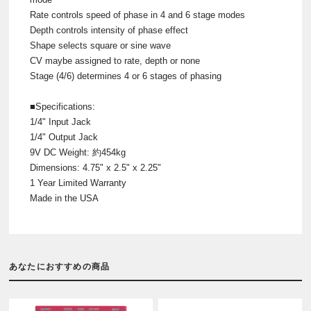
Rate controls speed of phase in 4 and 6 stage modes
Depth controls intensity of phase effect
Shape selects square or sine wave
CV maybe assigned to rate, depth or none
Stage (4/6) determines 4 or 6 stages of phasing
■Specifications:
1/4" Input Jack
1/4" Output Jack
9V DC Weight: 約454kg
Dimensions: 4.75" x 2.5" x 2.25"
1 Year Limited Warranty
Made in the USA
あなたにおすすめの商品