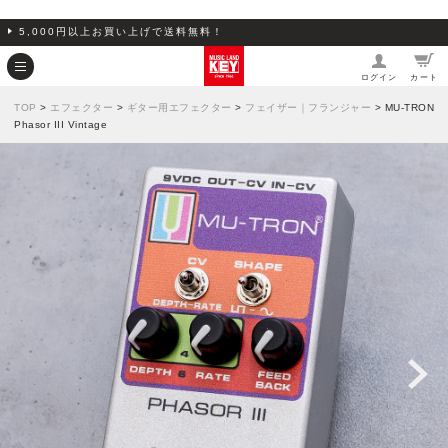
5,000円以上お買い上げで送料無料！
ログイン
カート
TOP
>
エフェクター
>
ギター用エフェクター
>
フェイザー｜フランジャー
> MU-TRON
Phasor III Vintage