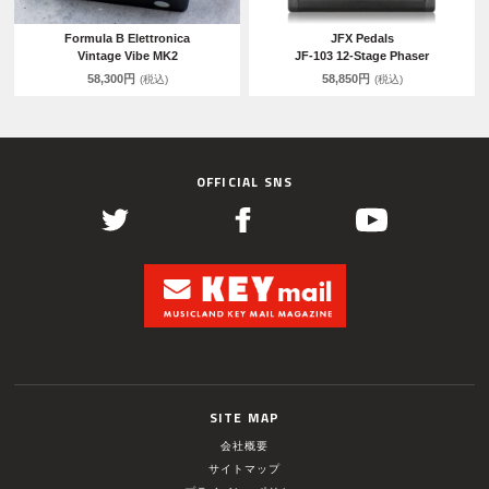
Formula B Elettronica
JFX Pedals
Vintage Vibe MK2
JF-103 12-Stage Phaser
58,300円
58,850円
(税込)
(税込)
OFFICIAL SNS
SITE MAP
会社概要
サイトマップ