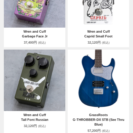
Wren and Cuff
Wren and Cuff
Garbage Face Jr
Caprid Small Foot
37,400円
32,120円
(税込)
(税込)
Wren and Cuff
GrassRoots
Tall Font Russian
G-THROBBER-DX STB (See Thru
Blue)
32,120円
(税込)
57,200円
(税込)