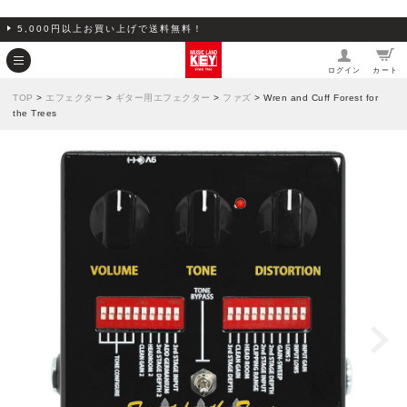
5,000円以上お買い上げで送料無料！
ログイン
カート
TOP
>
エフェクター
>
ギター用エフェクター
>
ファズ
> Wren and Cuff Forest for
the Trees