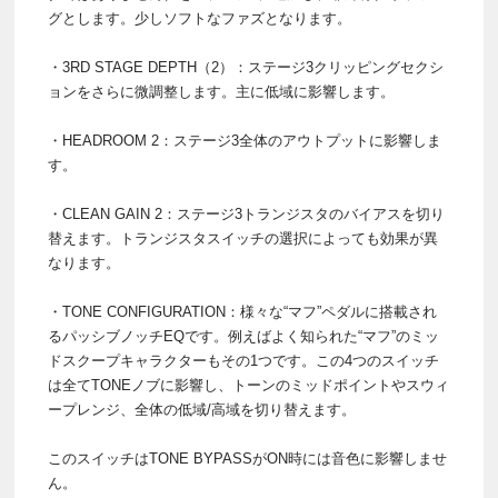
グとします。少しソフトなファズとなります。
・3RD STAGE DEPTH（2）：ステージ3クリッピングセクシ
ョンをさらに微調整します。主に低域に影響します。
・HEADROOM 2：ステージ3全体のアウトプットに影響しま
す。
・CLEAN GAIN 2：ステージ3トランジスタのバイアスを切り
替えます。トランジスタスイッチの選択によっても効果が異
なります。
・TONE CONFIGURATION：様々な“マフ”ペダルに搭載され
るパッシブノッチEQです。例えばよく知られた“マフ”のミッ
ドスクープキャラクターもその1つです。この4つのスイッチ
は全てTONEノブに影響し、トーンのミッドポイントやスウィ
ープレンジ、全体の低域/高域を切り替えます。
このスイッチはTONE BYPASSがON時には音色に影響しませ
ん。