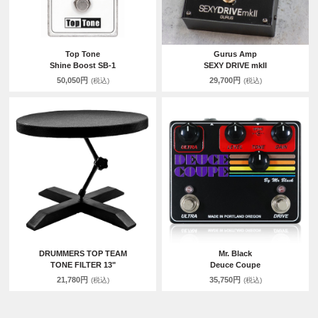
Top Tone
Gurus Amp
Shine Boost SB-1
SEXY DRIVE mkII
50,050円
29,700円
(税込)
(税込)
DRUMMERS TOP TEAM
Mr. Black
TONE FILTER 13"
Deuce Coupe
21,780円
35,750円
(税込)
(税込)