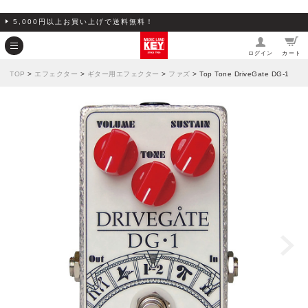
5,000円以上お買い上げで送料無料！
ログイン
カート
TOP
>
エフェクター
>
ギター用エフェクター
>
ファズ
> Top Tone DriveGate DG-1