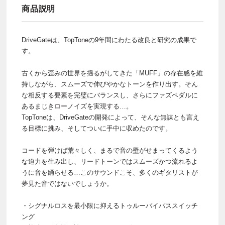
商品説明
DriveGateは、TopToneの9年間にわたる改良と研究の成果で
す。
古くから歪みの世界を揺るがしてきた「MUFF」の存在感を維
持しながら、スムーズで伸びやかなトーンを作り出す。そん
な相反する要素を完璧にバランスし、さらにファズペダルに
あるまじきローノイズを実現する…。
TopToneは、DriveGateの開発によって、そんな無謀とも言え
る目標に挑み、そしてついに手中に収めたのです。
コードを弾けば荒々しく、まるで音の壁がせまってくるよう
な迫力を生み出し、リードトーンではスムーズかつ流れるよ
うに音を踊らせる…このサウンドこそ、多くのギタリストが
夢見た音ではないでしょうか。
・シグナルロスを最小限に抑えるトゥルーバイパススイッチ
ング