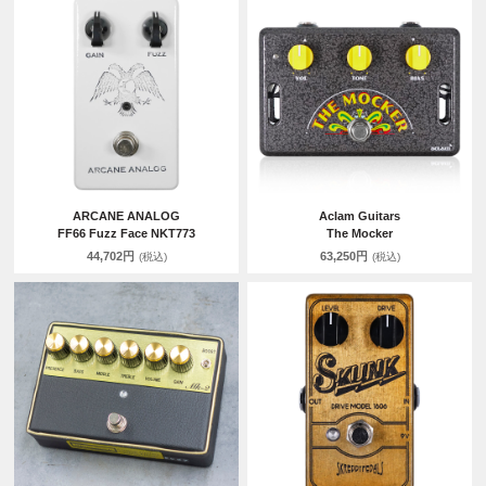
ARCANE ANALOG
Aclam Guitars
FF66 Fuzz Face NKT773
The Mocker
44,702円
63,250円
(税込)
(税込)