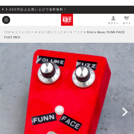
5,000円以上お買い上げで送料無料！
ログイン
カート
TOP
>
エフェクター
>
ギター用エフェクター
>
ファズ
> Shin's Music FUNN FACE
FUZZ RED