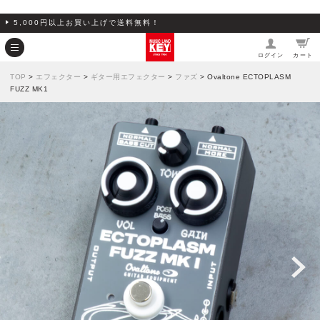
5,000円以上お買い上げで送料無料！
ログイン
カート
TOP
>
エフェクター
>
ギター用エフェクター
>
ファズ
> Ovaltone ECTOPLASM
FUZZ MK1