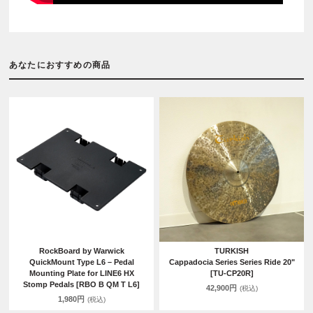
あなたにおすすめの商品
RockBoard by Warwick
TURKISH
QuickMount Type L6 – Pedal
Cappadocia Series Series Ride 20"
Mounting Plate for LINE6 HX
[TU-CP20R]
Stomp Pedals [RBO B QM T L6]
42,900円
(税込)
1,980円
(税込)