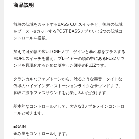
商品説明
前段の低域をカットするBASS CUTスイッチと、後段の低域
をブースト&カットするPOST BASSノブという2つの低域コ
ントロールを搭載。
加えて可変幅の広いTONEノブ、ゲインと暴れ感をプラスする
MOREスイッチを備え、プレイヤーの頭の中にあるFUZZサウ
ンドを具現化するために誕生した渾身のFUZZです。
クラシカルなファズトーンから、唸るような轟音、タイトな
低域のハイゲインディストーションライクなサウンドまで、
多岐に渡るファズサウンドをお楽しみいただけます。
基本的なコントロールとして、大きな3ノブをメインコントロ
ールと考えます。
■GAIN
歪み量をコントロールします。