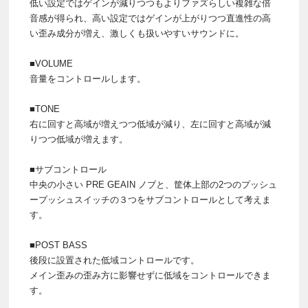
低い設定ではゲインが減りつつもよりファズらしい複雑な倍
音感が得られ、高い設定ではゲインが上がりつつ直進性の高
い歪み成分が増え、激しくも扱いやすいサウンドに。
■VOLUME
音量をコントロールします。
■TONE
右に回すと高域が増えつつ低域が減り、左に回すと高域が減
りつつ低域が増えます。
■サブコントロール
中央の小さい PRE GEAIN ノブと、筐体上部の2つのプッシュ
ープッシュスイッチの３つをサブコントロールとして考えま
す。
■POST BASS
後段に設置された低域コントロールです。
メイン歪みの歪み方に影響せずに低域をコントロールできま
す。