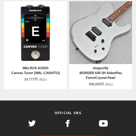
WALRUS AUDIO
dragonfly
Canvas Tuner [WAL-CANV/TU]
BORDER 648 2H Alder/Pau
Ferro/Crystal Pearl
24,777円
(税込)
308,000円
(税込)
OFFICIAL SNS