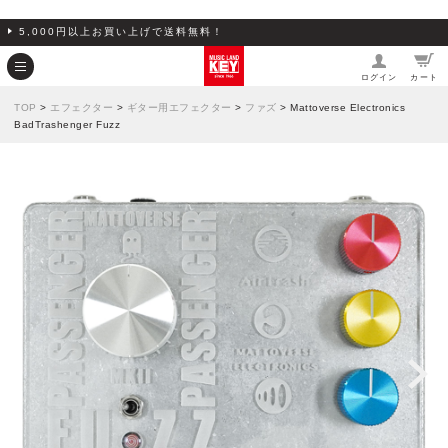
5,000円以上お買い上げで送料無料！
ログイン
カート
TOP
>
エフェクター
>
ギター用エフェクター
>
ファズ
> Mattoverse Electronics
BadTrashenger Fuzz