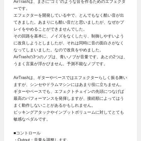
AirTrashは、まさに“ゴミ”のような音を作るためのエフェクタ
ーです。
エフェクターを開発している中で、とんでもなく酷い音が出
てきました。あまりにも酷い音だと思いましたが、なぜかプ
レイをやめることができませんでした。
その回路を基本に、ノイズをなくしたり、制御しやすいよう
に改良しようとしましたが、それは同時に音の面白さがなく
なってしまいました。なので改良をやめました。
AirTrashの3つのノブは、青いノブが音量です。あとの2つは、
うまく言葉が浮かびません。予測不能なノブです。
AirTrashは、ギターやベースではエフェクターらしく振る舞い
ますが、シンセやドラムマシンにはあまり役に立ちません。
ギターやベースでも、エフェクトチェインの先頭につなげば
最高のパフォーマンスを発揮しますが、接続順によってはう
まく動作しないことがあるかもしれません。
ピッキングアタックやインプットボリュームに対してとても
敏感なペダルです。
■コントロール
・Output：音量を調整します。