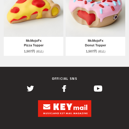
Mr.MojoFx
Mr.MojoFx
Pizza Topper
Donut Topper
1,507円
1,507円
(税込)
(税込)
OFFICIAL SNS