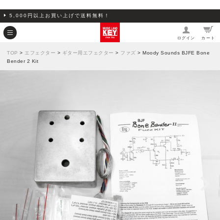
5,000円以上お買い上げで送料無料！
ログイン
カート
TOP
>
エフェクター
>
ギター用エフェクター
>
ファズ
> Moody Sounds BJFE Bone
Bender 2 Kit