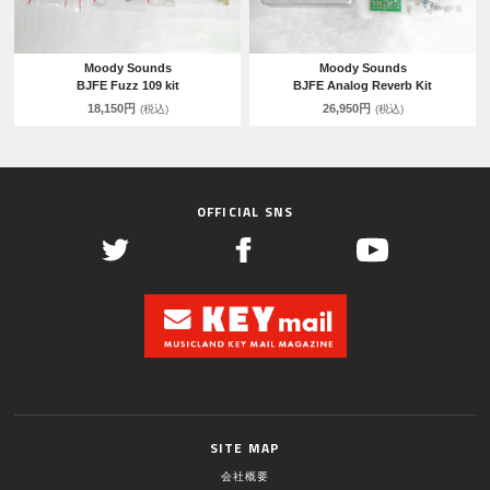
Moody Sounds
Moody Sounds
BJFE Fuzz 109 kit
BJFE Analog Reverb Kit
18,150円
26,950円
(税込)
(税込)
OFFICIAL SNS
SITE MAP
会社概要