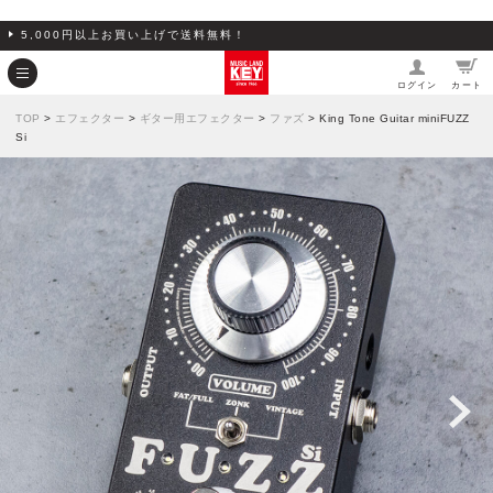
5,000円以上お買い上げで送料無料！
ログイン
カート
TOP
>
エフェクター
>
ギター用エフェクター
>
ファズ
> King Tone Guitar miniFUZZ
Si