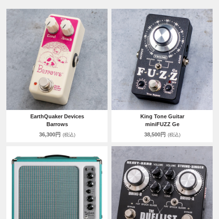
EarthQuaker Devices
King Tone Guitar
Barrows
miniFUZZ Ge
36,300円
38,500円
(税込)
(税込)