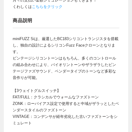
月々の支払い金額シミュレーションもできます！
くわしくは
こちらをクリック
商品説明
miniFUZZ Siは、厳選したBC183シリコントランジスタを搭載
し、独自の設計によるシリコンFuzz Faceクローンとなりま
す。
ビンテージシリコントーンはもちろん、多くのコントロール
の組み合わせにより、バイオリントーンやザラザラしたビン
テージファズサウンド、ベンダータイプのトーンなど多彩な
音作りが可能。
【3ウェイトグルスイッチ】
FAT/FULL：クラシカルでウォームなファズトーン
ZONK：ローバイアス設定で使用すると中域がザラッとしたベ
ンダースタイルのファズトーン
VINTAGE：コンデンサが経年劣化した古いファズトーンをシ
ミュレート