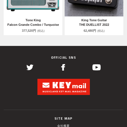
Tone King
King Tone Guitar
Falcon Grande Combo / Turquoise
THE DUELLIST 2022
377,520円
62,480円
(税込)
(税込)
OFFICIAL SNS
SITE MAP
会社概要