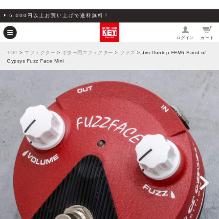
5,000円以上お買い上げで送料無料！
ログイン
カート
TOP
>
エフェクター
>
ギター用エフェクター
>
ファズ
> Jim Dunlop FFM6 Band of
Gypsys Fuzz Face Mini