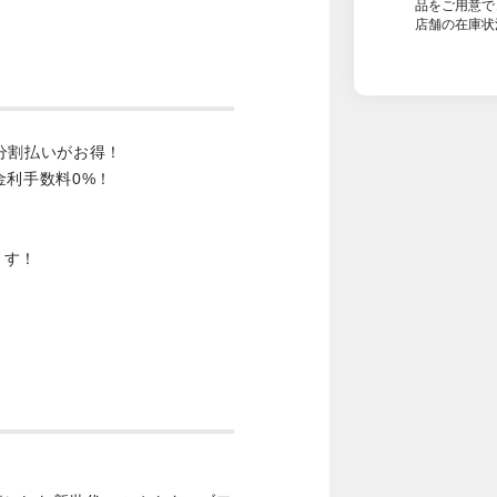
品をご用意で
店舗の在庫状
分割払いがお得！
金利手数料0%！
ます！