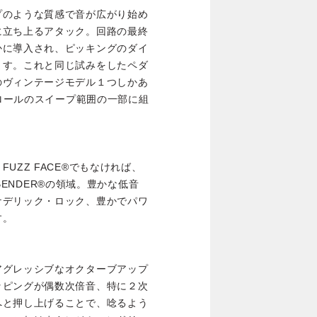
プのような質感で音が広がり始め
に立ち上るアタック。回路の最終
かに導入され、ピッキングのダイ
ます。これと同じ試みをしたペダ
のヴィンテージモデル１つしかあ
トロールのスイープ範囲の一部に組
UZZ FACE®でもなければ、
 BENDER®の領域。豊かな低音
ケデリック・ロック、豊かでパワ
す。
アグレッシブなオクターブアップ
ッピングが偶数次倍音、特に２次
へと押し上げることで、唸るよう