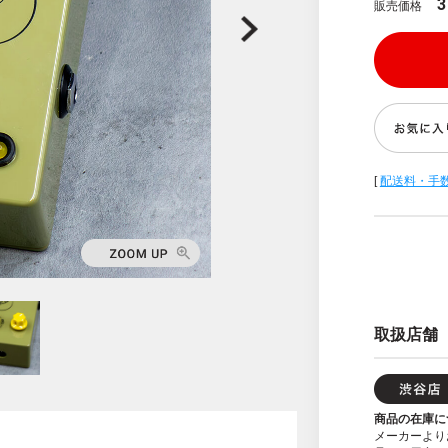
3
販売価格
[
配送料・手
取扱店舗
商品の在庫に
メーカーより