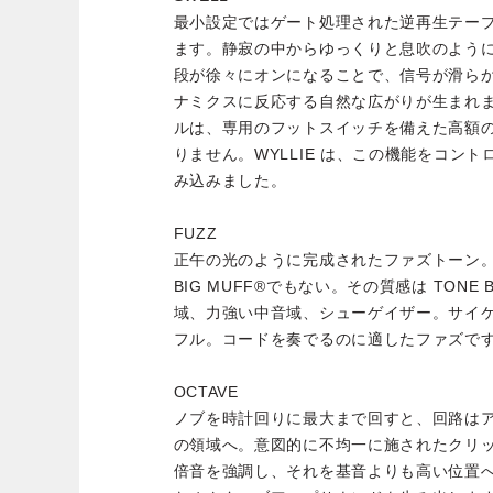
最小設定ではゲート処理された逆再生テー
ます。静寂の中からゆっくりと息吹のよう
段が徐々にオンになることで、信号が滑ら
ナミクスに反応する自然な広がりが生まれ
ルは、専用のフットスイッチを備えた高額
りません。WYLLIE は、この機能をコン
み込みました。
FUZZ
正午の光のように完成されたファズトーン。F
BIG MUFF®でもない。その質感は TONE
域、力強い中音域、シューゲイザー。サイ
フル。コードを奏でるのに適したファズで
OCTAVE
ノブを時計回りに最大まで回すと、回路は
の領域へ。意図的に不均一に施されたクリ
倍音を強調し、それを基音よりも高い位置