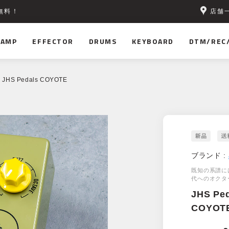
店舗
無料！
AMP
EFFECTOR
DRUMS
KEYBOARD
DTM/REC
 JHS Pedals COYOTE
ブランド :
既知の系譜に
代へのオクタ
JHS Pe
COYOT