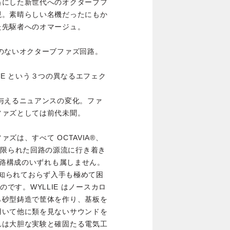
基にした新世代へのオクターブフ
現。素晴らしい名機だったにもか
た先駆者へのオマージュ。
のないオクターブファズ回路。
AVE という３つの異なるエフェク
与えるニュアンスの変化。ファ
ファズとしては前代未聞。
ズは、すべて OCTAVIA®、
®という限られた回路の源流に行き着き
回路構成のいずれも属しません。
んど知られておらず入手も極めて困
ものです。WYLLIE はノースカロ
ら砂型鋳造で筐体を作り、基板を
用いて他に類を見ないサウンドを
れは大胆な実験と確固たる電気工