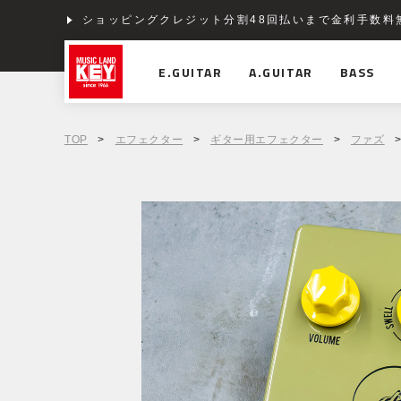
ショッピングクレジット分割48回払いまで金利手数料
E.GUITAR
A.GUITAR
BASS
TOP
>
エフェクター
>
ギター用エフェクター
>
ファズ
>