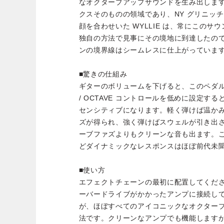
なオクターブアップサウンドを生み出しま
クスそのものの領域であり、NY グリニッ
顔を合わせいた WYLLIE は、常にこの
独自の方法で見事にその境地に到達したの
ンの境界線はシームレスに仕上がっていま
■驚きの仕組み
ギターのボリュームを下げると、このペダルは一
/ OCTAVE コントロールを低めに設定する
センシティブになります。軽く弾けば温か
ズが得られ、強く弾けばスウェルが引き出
ーブファズよりもクリーンな音も出ます。
どダイナミックなレスポンスはほぼ前代未
■使い方
エフェクトチェーンの最初に配置してくだ
ーバードライブがかかったアンプに接続し
が、ほぼすべてのアイコニックなオクター
法です。クリーンなアンプでも機能します