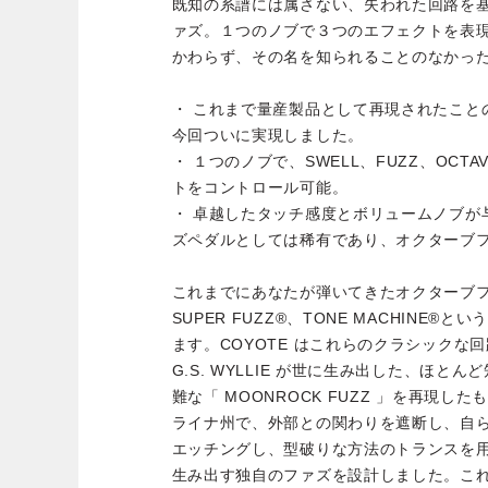
既知の系譜には属さない、失われた回路を
ァズ。１つのノブで３つのエフェクトを表
かわらず、その名を知られることのなかっ
・ これまで量産製品として再現されたこと
今回ついに実現しました。
・ １つのノブで、SWELL、FUZZ、OCT
トをコントロール可能。
・ 卓越したタッチ感度とボリュームノブが
ズペダルとしては稀有であり、オクターブ
これまでにあなたが弾いてきたオクターブファ
SUPER FUZZ®、TONE MACHINE
ます。COYOTE はこれらのクラシックな
G.S. WYLLIE が世に生み出した、ほと
難な「 MOONROCK FUZZ 」を再現した
ライナ州で、外部との関わりを遮断し、自
エッチングし、型破りな方法のトランスを
生み出す独自のファズを設計しました。こ