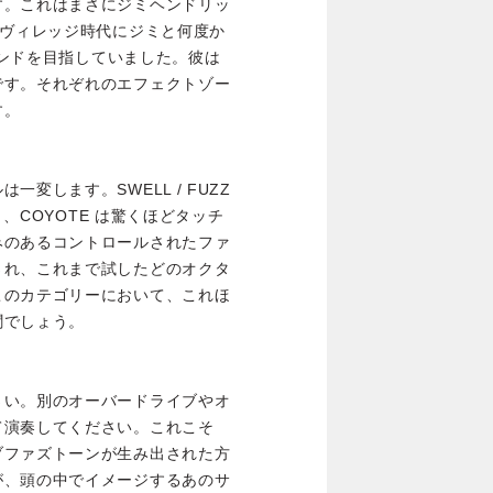
す。これはまさにジミヘンドリッ
チヴィレッジ時代にジミと何度か
サウンドを目指していました。彼は
です。それぞれのエフェクトゾー
す。
変します。SWELL / FUZZ
と、COYOTE は驚くほどタッチ
みのあるコントロールされたファ
され、これまで試したどのオクタ
このカテゴリーにおいて、これほ
聞でしょう。
さい。別のオーバードライブやオ
て演奏してください。これこそ
ブファズトーンが生み出された方
が、頭の中でイメージするあのサ