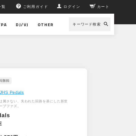
一覧
ご利用ガイド
ログイン
カート
/PA
DJ/VJ
OTHER
キーワード検索
JHS Pedals
は属さない、失われた回路を基にした新世
ーブファズ。
dals
E