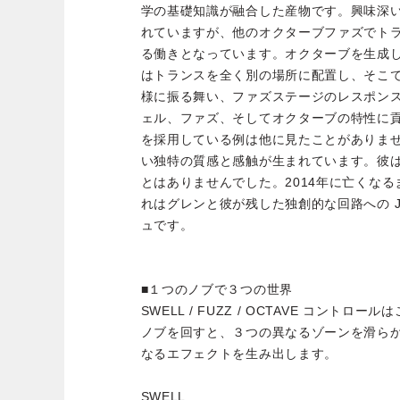
学の基礎知識が融合した産物です。興味深
れていますが、他のオクターブファズでト
る働きとなっています。オクターブを生成して
はトランスを全く別の場所に配置し、そこ
様に振る舞い、ファズステージのレスポン
ェル、ファズ、そしてオクターブの特性に
を採用している例は他に見たことがありま
い独特の質感と感触が生まれています。彼
とはありませんでした。2014年に亡くな
れはグレンと彼が残した独創的な回路への JH
ュです。
■１つのノブで３つの世界
SWELL / FUZZ / OCTAVE コント
ノブを回すと、３つの異なるゾーンを滑ら
なるエフェクトを生み出します。
SWELL