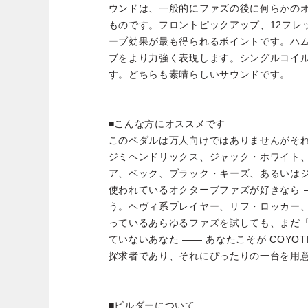
ウンドは、一般的にファズの後に何らかの
ものです。フロントピックアップ、12フレ
ーブ効果が最も得られるポイントです。ハ
ブをより力強く表現します。シングルコイ
す。どちらも素晴らしいサウンドです。
■こんな方にオススメです
このペダルは万人向けではありませんがそ
ジミヘンドリックス、ジャック・ホワイト
ア、ベック、ブラック・キーズ、あるいはジョ
使われているオクターブファズが好きなら ―
う。ヘヴィ系プレイヤー、リフ・ロッカー
っているあらゆるファズを試しても、まだ
ていないあなた —— あなたこそが COYO
探求者であり、それにぴったりの一台を用
■ビルダーについて