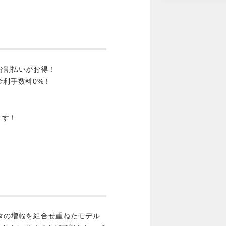
分割払いがお得！
金利手数料0%！
ます！
ジスタの増幅を組合せ重ねたモデル