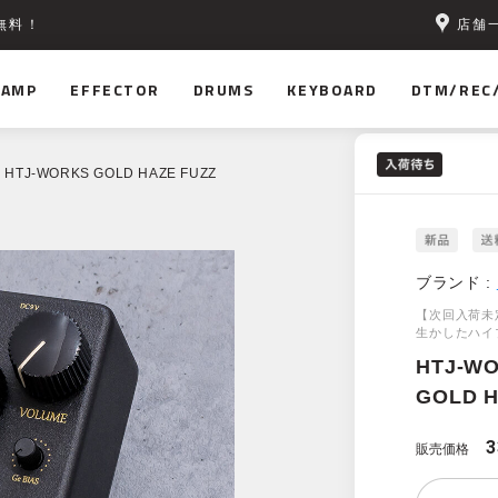
店舗
無料！
AMP
EFFECTOR
DRUMS
KEYBOARD
DTM/REC
 HTJ-WORKS GOLD HAZE FUZZ
ブランド :
【次回入荷未
生かしたハイ
HTJ-W
GOLD H
3
販売価格