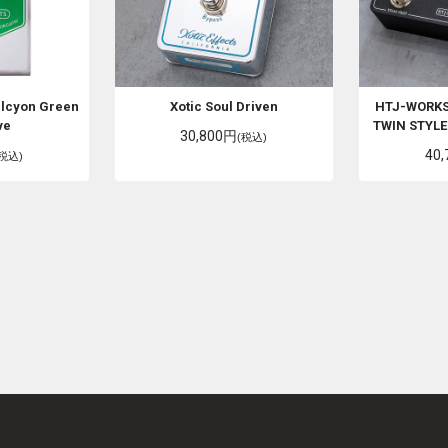
lcyon Green
Xotic
Soul Driven
HTJ-WORK
ve
TWIN STYLE
30,800円
(税込)
40
(税込)