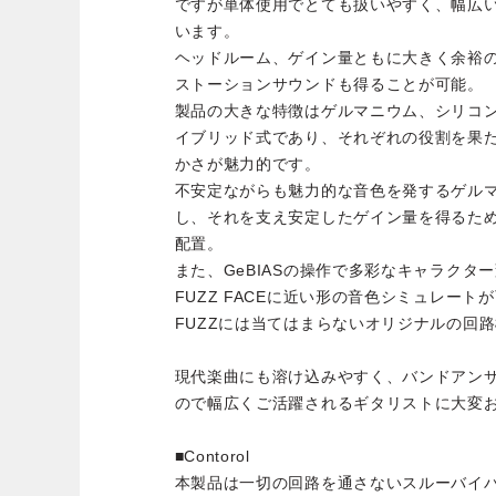
ですが単体使用でとても扱いやすく、幅広
います。
ヘッドルーム、ゲイン量ともに大きく余裕
ストーションサウンドも得ることが可能。
製品の大きな特徴はゲルマニウム、シリコ
イブリッド式であり、それぞれの役割を果
かさが魅力的です。
不安定ながらも魅力的な音色を発するゲル
し、それを支え安定したゲイン量を得るた
配置。
また、GeBIASの操作で多彩なキャラクタ
FUZZ FACEに近い形の音色シミュレー
FUZZには当てはまらないオリジナルの回
現代楽曲にも溶け込みやすく、バンドアン
ので幅広くご活躍されるギタリストに大変
■Contorol
本製品は一切の回路を通さないスルーバイ