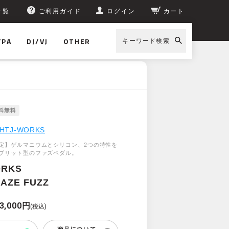
一覧
ご利用ガイド
ログイン
カート
/PA
DJ/VJ
OTHER
キーワード検索
HTJ-WORKS
定】ゲルマニウムとシリコン、2つの特性を
ブリット型のファズペダル。
ORKS
AZE FUZZ
3,000円
(税込)