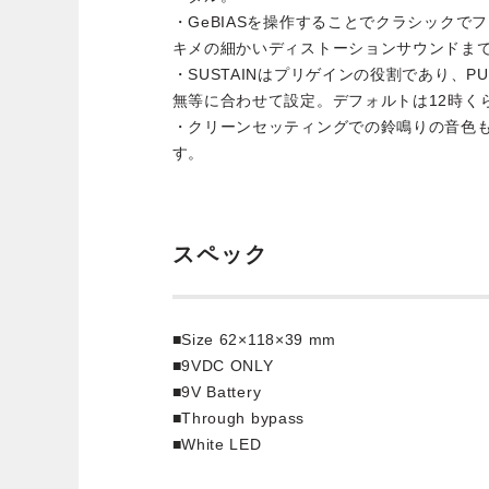
・GeBIASを操作することでクラシックで
キメの細かいディストーションサウンドま
・SUSTAINはプリゲインの役割であり、
無等に合わせて設定。デフォルトは12時く
・クリーンセッティングでの鈴鳴りの音色もG
す。
スペック
■Size 62×118×39 mm
■9VDC ONLY
■9V Battery
■Through bypass
■White LED