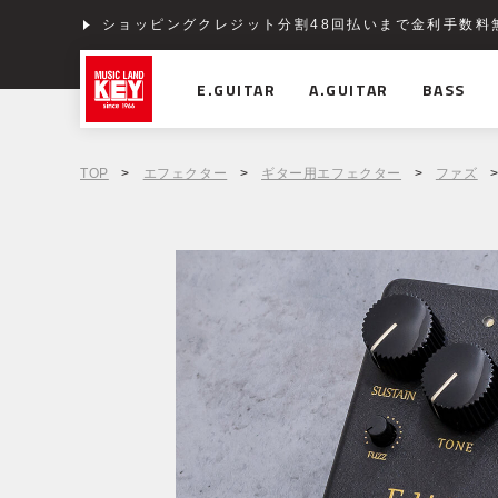
ショッピングクレジット分割48回払いまで金利手数料
E.GUITAR
A.GUITAR
BASS
TOP
>
エフェクター
>
ギター用エフェクター
>
ファズ
>