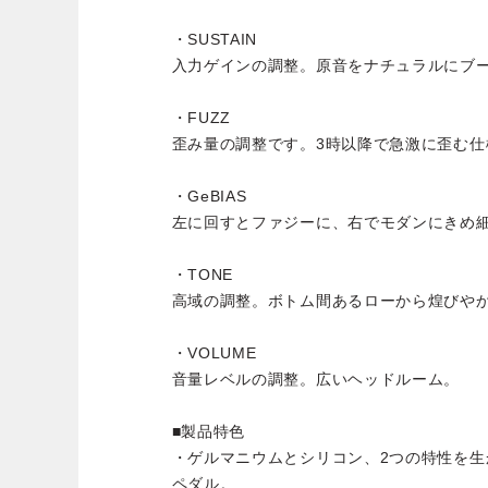
・SUSTAIN
入力ゲインの調整。原音をナチュラルにブ
・FUZZ
歪み量の調整です。3時以降で急激に歪む仕
・GeBIAS
左に回すとファジーに、右でモダンにきめ
・TONE
高域の調整。ボトム間あるローから煌びや
・VOLUME
音量レベルの調整。広いヘッドルーム。
■製品特色
・ゲルマニウムとシリコン、2つの特性を生
ペダル。