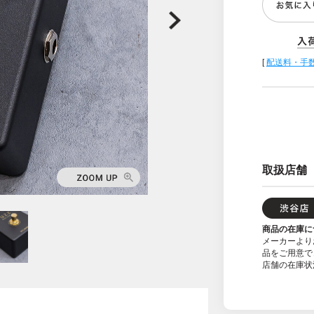
[
配送料・手
取扱店舗
商品の在庫に
メーカーより
品をご用意で
店舗の在庫状